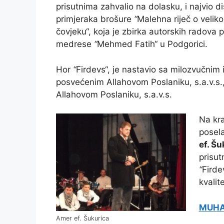
prisutnima zahvalio na dolasku, i najvio di
primjeraka brošure
“
Malehna riječ o velik
čovjeku“, koja je zbirka autorskih radova 
medrese
“
Mehmed Fatih“ u Podgorici.
Hor
“
Firdevs“, je nastavio sa milozvučnim 
posvećenim Allahovom Poslaniku, s.a.v.s., 
Allahovom Poslaniku, s.a.v.s.
Na kra
posela
ef. Šu
prisut
“
Firde
kvalit
MUHA
Amer ef. Šukurica