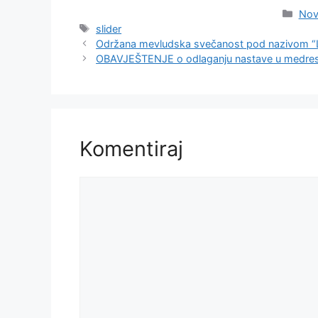
Kate
Nov
Oznake
slider
Održana mevludska svečanost pod nazivom
OBAVJEŠTENJE o odlaganju nastave u medresi
Komentiraj
Komentar