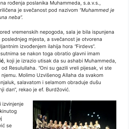
na rođenja poslanika Muhammeda, s.a.v.s.,
riličena je svečanost pod nazivom
“Muhammed je
una neba“.
pored vremenskih nepogoda, sala je bila ispunjena
 poslednjeg mjesta, a svečanost je otvorena
iljantnim izvođenjem ilahija hora
“
Firdevs“.
isutnima se nakon toga obratio glavni imam
ić
, koji je izrazio utisak da su ashabi Muhammeda,
uli od Resulullaha.
“
Oni su gazili vreli pijesak, vi ste
li o njemu. Molimo Uzvišenog Allaha da svakom
unjaluk, salavatom i selamom obraduje dušu
ji dan“, rekao je ef. Burdžović.
 izvinjenje
ekinutog
j
vić se