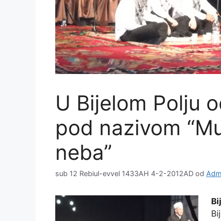
U Bijelom Polju 
pod nazivom “M
neba”
sub 12 Rebiul-evvel 1433AH 4-2-2012AD
od
Admi
Bi
Bi