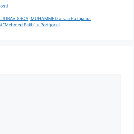
gorije
osti
 “LJUBAV SRCA, MUHAMMED a.s. u Rožajama
 “Mehmed Fatih” u Podgorici