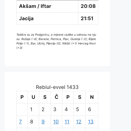
Akšam / Iftar
20:08
Jacija
21:51
Tablice su za Podgoricu, a mjesne razlike u odnosu na nju
su: Rožaje (-4); Berane, Petnica, Plav, Gusinje (-2); Bijelo
Polje (-1), Bar, Ulcinj, Pljevlja (0), Nikšić (+1) Herceg Novi
(+3)
Rebiul-evvel 1433
P
U
S
Č
P
S
N
1
2
3
4
5
6
7
8
9
10
11
12
13