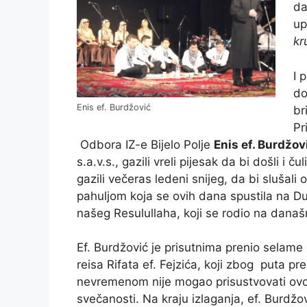
da
up
kr
I 
do
Enis ef. Burdžović
br
Pr
Odbora IZ-e Bijelo Polje
Enis ef. Burdžov
s.a.v.s., gazili vreli pijesak da bi došli i č
gazili večeras ledeni snijeg, da bi sluša
pahuljom koja se ovih dana spustila na D
našeg Resulullaha, koji se rodio na današn
Ef. Burdžović je prisutnima prenio selame i
reisa Rifata ef. Fejzića, koji zbog puta pr
nevremenom nije mogao prisustvovati ovo
svečanosti. Na kraju izlaganja, ef. Burdžo