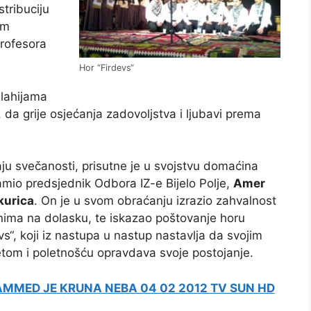
stribuciju
om
profesora
Hor “Firdevs“
ilahijama
da grije osjećanja zadovoljstva i ljubavi prema
ju svečanosti, prisutne je u svojstvu domaćina
mio predsjednik Odbora IZ-e Bijelo Polje,
Amer
kurica
. On je u svom obraćanju izrazio zahvalnost
nima na dolasku, te iskazao poštovanje horu
vs“, koji iz nastupa u nastup nastavlja da svojim
etom i poletnošću opravdava svoje postojanje.
MMED JE KRUNA NEBA 04 02 2012 TV SUN HD