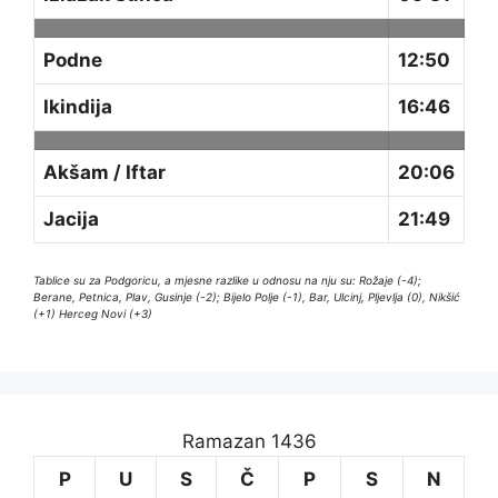
Podne
12:50
Ikindija
16:46
Akšam / Iftar
20:06
Jacija
21:49
Tablice su za Podgoricu, a mjesne razlike u odnosu na nju su: Rožaje (-4);
Berane, Petnica, Plav, Gusinje (-2); Bijelo Polje (-1), Bar, Ulcinj, Pljevlja (0), Nikšić
(+1) Herceg Novi (+3)
Ramazan 1436
P
U
S
Č
P
S
N