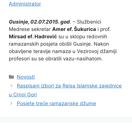
Administrator
Gusinje, 02.07.2015. god
. – Službenici
Medrese sekretar
Amer ef. Šukurica
i prof.
Mirsad ef. Hadrović
su u sklopu redovnih
ramazanskih posjeta obišli Gusinje. Nakon
obavljene teravije namaza u Vezirovoj džamiji
profesori su se obratili vazu-nasihatom.
Kategorije
Novosti
Raspisani izbori za Reisa Islamske zajednice
u Crnoj Gori
Posjete treće ramazanske džume