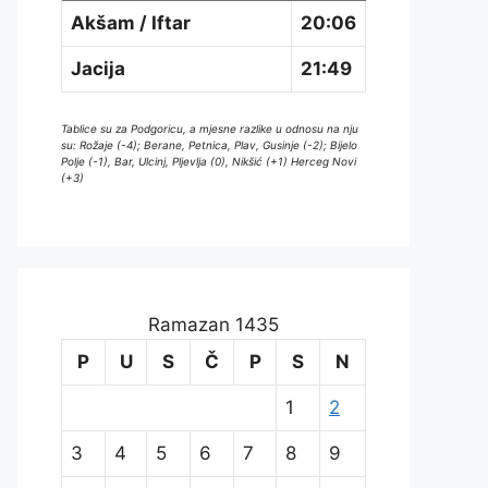
Akšam / Iftar
20:06
Jacija
21:49
Tablice su za Podgoricu, a mjesne razlike u odnosu na nju
su: Rožaje (-4); Berane, Petnica, Plav, Gusinje (-2); Bijelo
Polje (-1), Bar, Ulcinj, Pljevlja (0), Nikšić (+1) Herceg Novi
(+3)
Ramazan 1435
P
U
S
Č
P
S
N
1
2
3
4
5
6
7
8
9