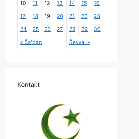
10
11
12
13
14
15
16
17
18
19
20
21
22
23
24
25
26
27
28
29
30
« Ša'ban
Ševval »
Kontakt