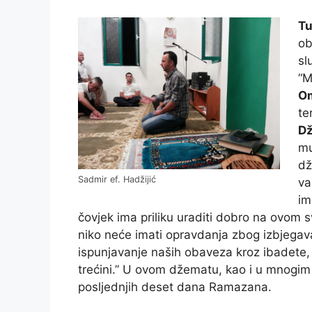
Tu
ob
sl
“M
Om
te
Dž
mu
dž
Sadmir ef. Hadžijić
va
im
čovjek ima priliku uraditi dobro na ovom sv
niko neće imati opravdanja zbog izbjega
ispunjavanje naših obaveza kroz ibadete, 
trećini.” U ovom džematu, kao i u mnogim 
posljednjih deset dana Ramazana.