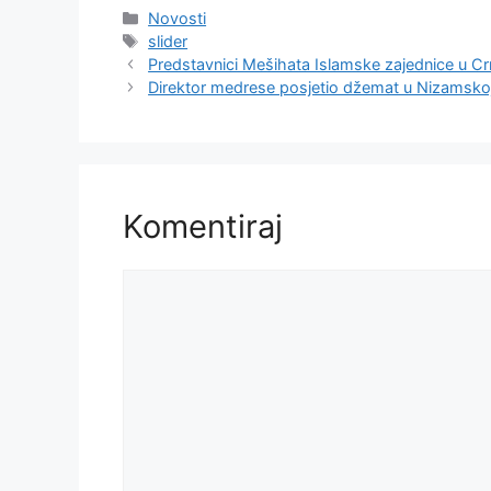
Kategorije
Novosti
Oznake
slider
Predstavnici Mešihata Islamske zajednice u Cr
Direktor medrese posjetio džemat u Nizamskoj
Komentiraj
Komentar