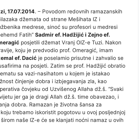
zi, 17.07.2014
. – Povodom redovnih ramazanskih
ilazaka džemata od strane Mešihata IZ i
užbenika medrese, sinoć su profesori u medresi
ehemd Fatih”
Sadmir ef. Hadžijić i Zejno ef.
eragić
posjetili džemat Vranj OIZ-e Tuzi. Nakon
ravije, koju je predvodio prof. Omeragić, imam
emal ef. Dacić
je poselamio prisutne i zahvalio se
safirima na posjeti. Zatim se prof. Hadžijić obratio
ematu sa vazi-nasihatom u kojem je istakao
žnost činjenje dobra i izbjegavanja zla, kao
perativa čovjeku od Uzvišenog Allaha dž.š. “Svaki
ijetu jer ga je dragi Allah dž.š. time obavezao, i
vanja dobra. Ramazan je životna šansa za
koju trebamo iskoristit pogotovu u ovoj posljednjoj
širom naše IZ-e će se klanjati noćni namaz u ovih