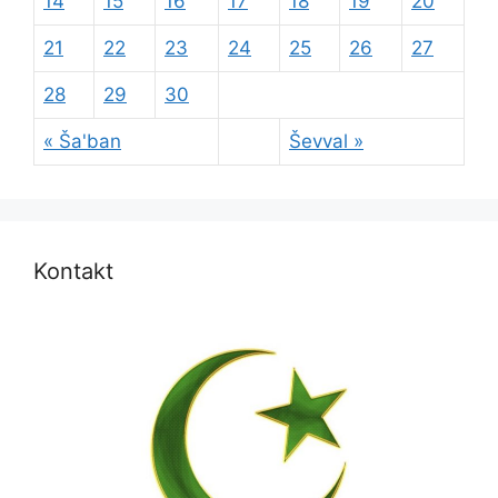
14
15
16
17
18
19
20
21
22
23
24
25
26
27
28
29
30
« Ša'ban
Ševval »
Kontakt