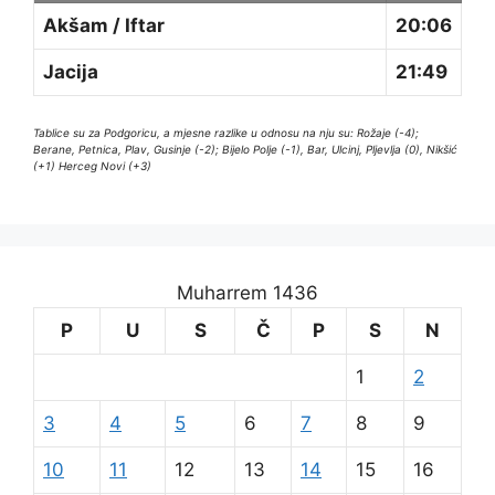
Akšam / Iftar
20:06
Jacija
21:49
Tablice su za Podgoricu, a mjesne razlike u odnosu na nju su: Rožaje (-4);
Berane, Petnica, Plav, Gusinje (-2); Bijelo Polje (-1), Bar, Ulcinj, Pljevlja (0), Nikšić
(+1) Herceg Novi (+3)
Muharrem 1436
P
U
S
Č
P
S
N
1
2
3
4
5
6
7
8
9
10
11
12
13
14
15
16