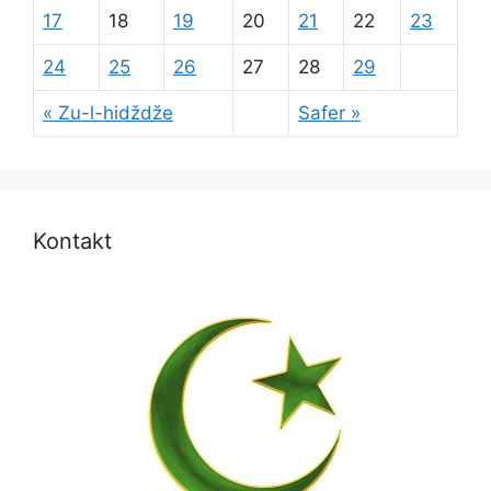
17
18
19
20
21
22
23
24
25
26
27
28
29
« Zu-l-hidždže
Safer »
Kontakt