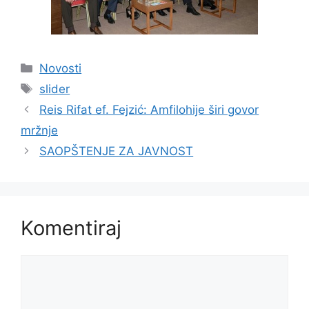
Kategorije
Novosti
Oznake
slider
Reis Rifat ef. Fejzić: Amfilohije širi govor
mržnje
SAOPŠTENJE ZA JAVNOST
Komentiraj
Komentar