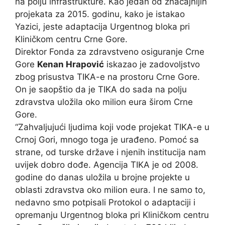
na polju infrastrukture. Kao jedan od značajnijih
projekata za 2015. godinu, kako je istakao
Yazici, jeste adaptacija Urgentnog bloka pri
Kliničkom centru Crne Gore.
Direktor Fonda za zdravstveno osiguranje Crne
Gore
Kenan Hrapović
iskazao je zadovoljstvo
zbog prisustva TIKA-e na prostoru Crne Gore.
On je saopštio da je TIKA do sada na polju
zdravstva uložila oko milion eura širom Crne
Gore.
“Zahvaljujući ljudima koji vode projekat TIKA-e u
Crnoj Gori, mnogo toga je urađeno. Pomoć sa
strane, od turske države i njenih institucija nam
uvijek dobro dođe. Agencija TIKA je od 2008.
godine do danas uložila u brojne projekte u
oblasti zdravstva oko milion eura. I ne samo to,
nedavno smo potpisali Protokol o adaptaciji i
opremanju Urgentnog bloka pri Kliničkom centru