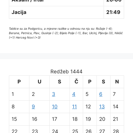
Jacija
21:49
Tablice su za Podgoricu, a mjesne razlike u odnosu na nju su: Rožaje (-4);
Berane, Petnica, Plav, Gusinje (-2); Bijelo Polje (-1), Bar, Ulcinj, Pljevlja (0), Nikšić
(+1) Herceg Novi (+3)
Redžeb 1444
P
U
S
Č
P
S
N
1
2
3
4
5
6
7
8
9
10
11
12
13
14
15
16
17
18
19
20
21
22
23
24
25
26
27
28