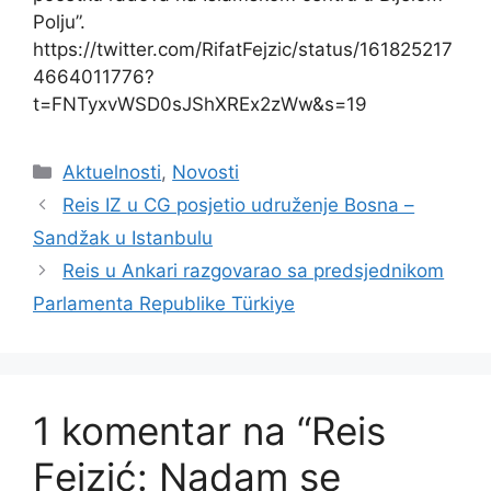
Polju”.
https://twitter.com/RifatFejzic/status/161825217
4664011776?
t=FNTyxvWSD0sJShXREx2zWw&s=19
Kategorije
Aktuelnosti
,
Novosti
Reis IZ u CG posjetio udruženje Bosna –
Sandžak u Istanbulu
Reis u Ankari razgovarao sa predsjednikom
Parlamenta Republike Türkiye
1 komentar na “Reis
Fejzić: Nadam se