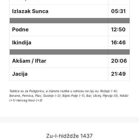
Izlazak Sunca
05:31
Podne
12:50
Ikindija
16:46
Akšam / Iftar
20:06
Jacija
21:49
Tablice su za Podgoricu, a mjesne razlike u odnosu na nju su: Rožaje (-4);
Berane, Petnica, Plav, Gusinje (-2); Bijelo Polje (-1), Bar, Ulcinj, Pljevlja (0), Nikšić
(+1) Herceg Novi (+3)
Zu-l-hidždže 1437