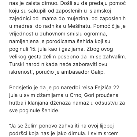
nas je zaista dirnuo. Došli su da predaju pomoć
koju su sakupili od zaposlenih u Islamskoj
zajednici od imama do mujezina, od zaposlenih
u medresi do radnika u Mešihatu. Pomoć čija je
vrijednost u duhovnom smislu ogromna,
namijenjena je porodicama šehida koji su
poginuli 15. jula kao i gazijama. Zbog ovog
velikog gesta želim posebno da im se zahvalim.
Turski narod nikada neće zaboraviti ovu
iskrenost”, poručio je ambasador Galip.
Podsjetio je da je po naredbi reisa Fejzića 22.
jula u svim džamijama u Crnoj Gori proučena
hutba i klanjana dženaza namaz u odsustvu za
sve poginule šehide.
“Ja se želim ponovo zahvaliti na ovoj lijepoj
podršci koja nas je jako dirnula. I svim srcem