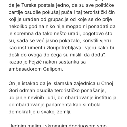
da je Turska postala jedno, da su sve političke
partije osudile pokušaj puča i taj teroristički čin
koji je urađen od grupacije od koje se do prije
nekoliko godina niko nije mogao ni ponadati da
je spremna da tako nešto uradi, pogotovo što
su, sada se već jasno pokazalo, koristili vjeru
kao instrument i zloupotrebljavali vjeru kako bi
došli do ovoga do čega su mislili da dođu”,
kazao je Fejzić nakon sastanka sa
ambasadorom Galipom.
On je istakao da je Islamska zajednica u Crnoj
Gori odmah osudila terorističko ponašanje,
ubijanje nevinih ljudi, bombardovanje institucija,
bombardovanje parlamenta kao simbola
demokratije u svakoj zemlji.
“Jednim malim i skromnim doprinosom smo