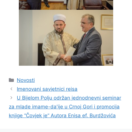
Kategorije
Novosti
Imenovani savjetnici reisa
U Bijelom Polju održan jednodnevni seminar
za mlade imame-da′ije u Crnoj Gori i promocija
knjige “Čovjek je“ Autora Enisa ef. Burdžovića