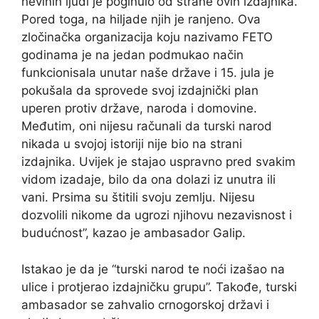
nevinih ljudi je poginulo od strane ovih izdajnika.
Pored toga, na hiljade njih je ranjeno. Ova
zločinačka organizacija koju nazivamo FETO
godinama je na jedan podmukao način
funkcionisala unutar naše države i 15. jula je
pokušala da sprovede svoj izdajnički plan
uperen protiv države, naroda i domovine.
Međutim, oni nijesu računali da turski narod
nikada u svojoj istoriji nije bio na strani
izdajnika. Uvijek je stajao uspravno pred svakim
vidom izadaje, bilo da ona dolazi iz unutra ili
vani. Prsima su štitili svoju zemlju. Nijesu
dozvolili nikome da ugrozi njihovu nezavisnost i
budućnost”, kazao je ambasador Galip.
Istakao je da je “turski narod te noći izašao na
ulice i protjerao izdajničku grupu”. Takođe, turski
ambasador se zahvalio crnogorskoj državi i