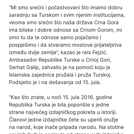
“Mi smo srećni i počastvovani što imamo dobru
saradnju sa Turskom i svim njenim institucijama,
veoma smo srećni što naša država Crna Gora
ima bliske i dobre odnose sa Crnom Gorom, mi
smo tu da te odnose samo pojačamo i
pospješimo i da stvaramo mostove prijateljstva
između dvije zemlje”, kazao je reis Fejzić.
Ambasador Republike Turske u Crnoj Gori,
Serhat Galip, zahvalio je na pomoći koju je
Islamska zajednica pružala i pruža Turskoj.
Podsjetio je i na dešavanja od 15. jula.
“Kao što znate, u noći 15. jula 2016. godine
Republika Turska je bila poporište s jedne
strane najvećeg izdajničkog pokreta u istoriji.
Članovi jedne izdajničke čete su uperili oružje
na narod, koje inače pripada narodu. Na stotine