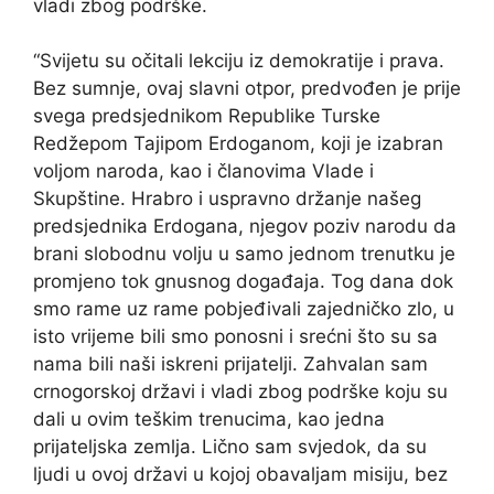
vladi zbog podrške.
“Svijetu su očitali lekciju iz demokratije i prava.
Bez sumnje, ovaj slavni otpor, predvođen je prije
svega predsjednikom Republike Turske
Redžepom Tajipom Erdoganom, koji je izabran
voljom naroda, kao i članovima Vlade i
Skupštine. Hrabro i uspravno držanje našeg
predsjednika Erdogana, njegov poziv narodu da
brani slobodnu volju u samo jednom trenutku je
promjeno tok gnusnog događaja. Tog dana dok
smo rame uz rame pobjeđivali zajedničko zlo, u
isto vrijeme bili smo ponosni i srećni što su sa
nama bili naši iskreni prijatelji. Zahvalan sam
crnogorskoj državi i vladi zbog podrške koju su
dali u ovim teškim trenucima, kao jedna
prijateljska zemlja. Lično sam svjedok, da su
ljudi u ovoj državi u kojoj obavaljam misiju, bez