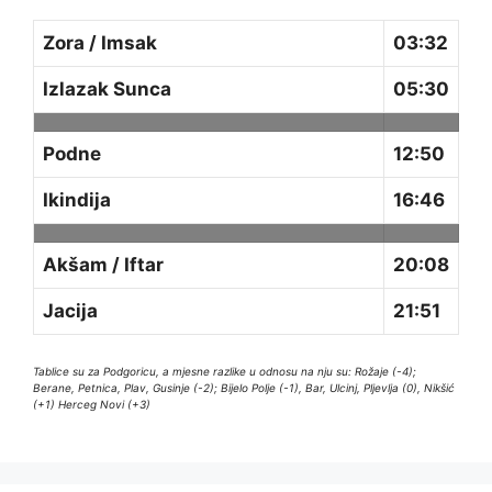
Zora / Imsak
03:32
Izlazak Sunca
05:30
Podne
12:50
Ikindija
16:46
Akšam / Iftar
20:08
Jacija
21:51
Tablice su za Podgoricu, a mjesne razlike u odnosu na nju su: Rožaje (-4);
Berane, Petnica, Plav, Gusinje (-2); Bijelo Polje (-1), Bar, Ulcinj, Pljevlja (0), Nikšić
(+1) Herceg Novi (+3)