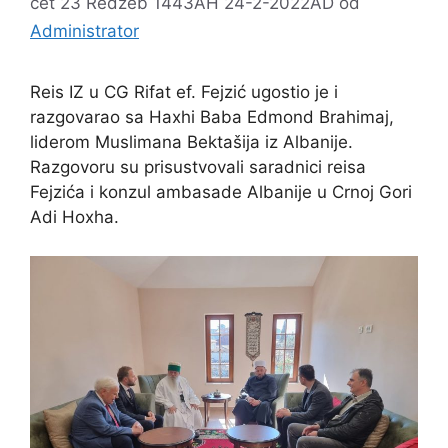
čet 23 Redžeb 1443AH 24-2-2022AD
od
Administrator
Reis IZ u CG Rifat ef. Fejzić ugostio je i
razgovarao sa Haxhi Baba Edmond Brahimaj,
liderom Muslimana Bektašija iz Albanije.
Razgovoru su prisustvovali saradnici reisa
Fejzića i konzul ambasade Albanije u Crnoj Gori
Adi Hoxha.