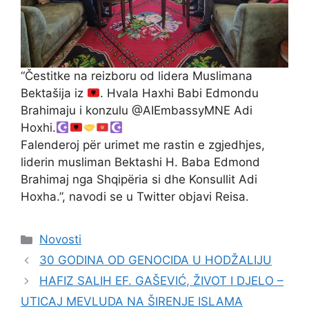
“Čestitke na reizboru od lidera Muslimana
Bektašija iz
. Hvala Haxhi Babi Edmondu
Brahimaju i konzulu @AIEmbassyMNE Adi
Hoxhi.
Falenderoj për urimet me rastin e zgjedhjes,
liderin musliman Bektashi H. Baba Edmond
Brahimaj nga Shqipëria si dhe Konsullit Adi
Hoxha.”, navodi se u Twitter objavi Reisa.
Kategorije
Novosti
30 GODINA OD GENOCIDA U HODŽALIJU
HAFIZ SALIH EF. GAŠEVIĆ, ŽIVOT I DJELO –
UTICAJ MEVLUDA NA ŠIRENJE ISLAMA