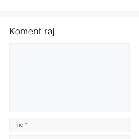
Komentiraj
Komentar
Ime
E-