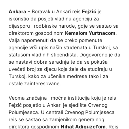
Ankara
– Boravak u Ankari reis
Fejzić
je
iskoristio da posjeti vladinu agenciju za
dijasporu i rodbinske narode, gdje se sastao sa
direktorom gospodinom
Kemalom Yurtnacom
.
Valja napomenuti da se preko pomenute
agencije vrši upis naših studenata u Turskoj, sa
statusom vladinih stipendista. Dogovoreno je da
se nastavi dobra saradnja te da se pokuša
uvećati broj za djecu koja žele da studiraju u
Turskoj, kako za učenike medrese tako i za
ostale zainteresovane.
Veoma značajna i moćna institucija koju je reis
Fejzić posjetio u Ankari je sjedište Crvenog
Polumjeseca. U centrali Crvenog Polumjeseca
reis se sastao sa zamjenikom generalnog
direktora gospodinom
Nihat Adiguzel'om
. Reis