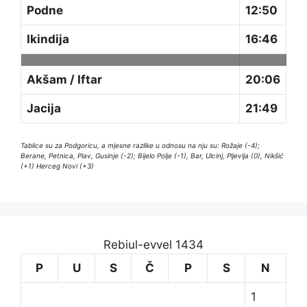
Podne
12:50
Ikindija
16:46
Akšam / Iftar
20:06
Jacija
21:49
Tablice su za Podgoricu, a mjesne razlike u odnosu na nju su: Rožaje (-4);
Berane, Petnica, Plav, Gusinje (-2); Bijelo Polje (-1), Bar, Ulcinj, Pljevlja (0), Nikšić
(+1) Herceg Novi (+3)
Rebiul-evvel 1434
P
U
S
Č
P
S
N
1