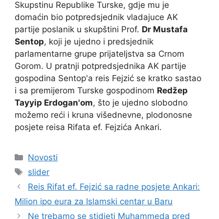
Skupstinu Republike Turske, gdje mu je
domaćin bio potpredsjednik vladajuce AK
partije poslanik u skupštini Prof.
Dr Mustafa
Sentop
, koji je ujedno i predsjednik
parlamentarne grupe prijateljstva sa Crnom
Gorom. U pratnji potpredsjednika AK partije
gospodina Sentop'a reis Fejzić se kratko sastao
i sa premijerom Turske gospodinom
Redžep
Tayyip Erdogan'om
, što je ujedno slobodno
možemo reći i kruna višednevne, plodonosne
posjete reisa Rifata ef. Fejzića Ankari.
Kategorije
Novosti
Oznake
slider
Reis Rifat ef. Fejzić sa radne posjete Ankari:
Milion ipo eura za Islamski centar u Baru
Ne trebamo se stidjeti Muhammeda pred