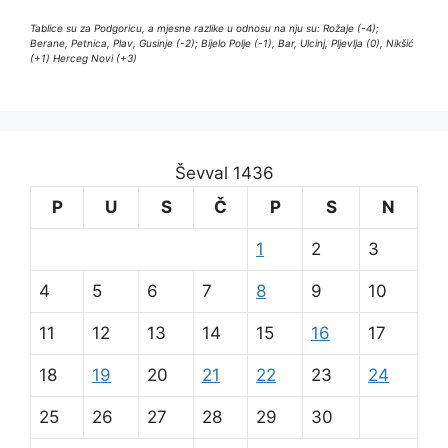
Tablice su za Podgoricu, a mjesne razlike u odnosu na nju su: Rožaje (-4);
Berane, Petnica, Plav, Gusinje (-2); Bijelo Polje (-1), Bar, Ulcinj, Pljevlja (0), Nikšić
(+1) Herceg Novi (+3)
Ševval 1436
P
U
S
Č
P
S
N
1
2
3
4
5
6
7
8
9
10
11
12
13
14
15
16
17
18
19
20
21
22
23
24
25
26
27
28
29
30