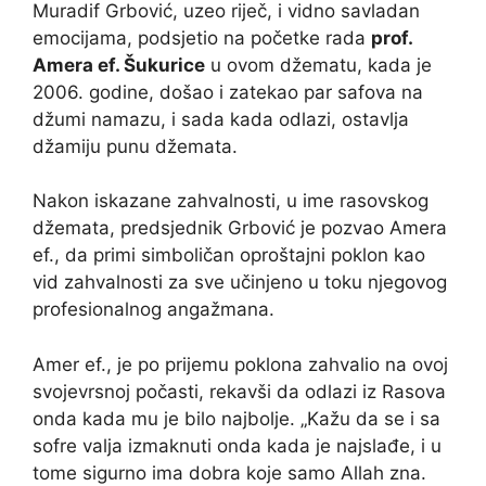
Muradif Grbović, uzeo riječ, i vidno savladan
emocijama, podsjetio na početke rada
prof.
Amera ef. Šukurice
u ovom džematu, kada je
2006. godine, došao i zatekao par safova na
džumi namazu, i sada kada odlazi, ostavlja
džamiju punu džemata.
Nakon iskazane zahvalnosti, u ime rasovskog
džemata, predsjednik Grbović je pozvao Amera
ef., da primi simboličan oproštajni poklon kao
vid zahvalnosti za sve učinjeno u toku njegovog
profesionalnog angažmana.
Amer ef., je po prijemu poklona zahvalio na ovoj
svojevrsnoj počasti, rekavši da odlazi iz Rasova
onda kada mu je bilo najbolje. „Kažu da se i sa
sofre valja izmaknuti onda kada je najslađe, i u
tome sigurno ima dobra koje samo Allah zna.