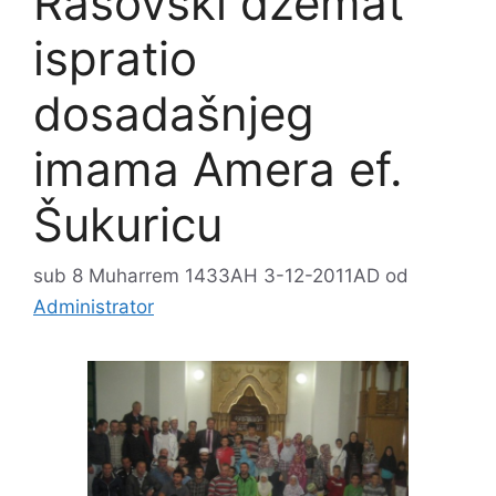
Rasovski džemat
ispratio
dosadašnjeg
imama Amera ef.
Šukuricu
sub 8 Muharrem 1433AH 3-12-2011AD
od
Administrator