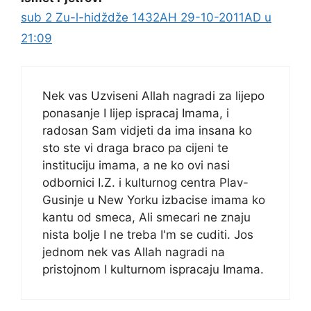
sub 2 Zu-l-hidždže 1432AH 29-10-2011AD u
21:09
Nek vas Uzviseni Allah nagradi za lijepo
ponasanje I lijep ispracaj Imama, i
radosan Sam vidjeti da ima insana ko
sto ste vi draga braco pa cijeni te
instituciju imama, a ne ko ovi nasi
odbornici I.Z. i kulturnog centra Plav-
Gusinje u New Yorku izbacise imama ko
kantu od smeca, Ali smecari ne znaju
nista bolje I ne treba I'm se cuditi. Jos
jednom nek vas Allah nagradi na
pristojnom I kulturnom ispracaju Imama.