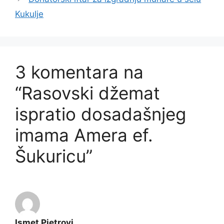
Kukulje
3 komentara na
“Rasovski džemat
ispratio dosadašnjeg
imama Amera ef.
Šukuricu”
Ismet Pjetrovi