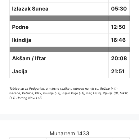
Izlazak Sunca
05:30
Podne
12:50
Ikindija
16:46
Akšam / Iftar
20:08
Jacija
21:51
Tablice su za Podgoricu, a mjesne razlike u odnosu na nju su: Rožaje (-4);
Berane, Petnica, Plav, Gusinje (-2); Bijelo Polje (-1), Bar, Ulcinj, Pljevlja (0), Nikšić
(+1) Herceg Novi (+3)
Muharrem 1433