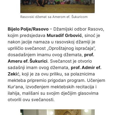
Rasovski džemat sa Amerom ef. Šukuricom
Bijelo Polje/Rasovo
– Džamijski odbor Rasovo,
kojim predsjedava
Muradif Grbović
, sinoć je
nakon jacije namaza u rasovskoj džamiji je
upriličio svečanost „Oproštajnog ispraćaja“,
dosadašnjem imamu ovog džemata,
prof.
Ameru ef. Šukurici
. Svečanost je otvorio
sadašnji imam ovog džemata,
prof. Admir ef.
Zeki
ć, koji je za ovu priliku, sa polaznicima
mekteba pripremio prigodan program. Učenjem
Kur'ana, izvođenjem mektebskih recitacija i
ilahija, mališani su svojim dječijim glasovima
otvorili ovu svečanosti.