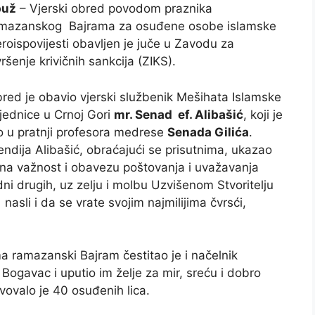
puž
– Vjerski obred povodom praznika
mazanskog Bajrama za osuđene osobe islamske
eroispovijesti obavljen je juče u Zavodu za
vršenje krivičnih sankcija (ZIKS).
red je obavio vjerski službenik Mešihata Islamske
jednice u Crnoj Gori
mr. Senad ef.
Alibašić
, koji je
o u pratnji profesora medrese
Senada Gilića
.
endija Alibašić, obraćajući se prisutnima, ukazao
 na važnost i obavezu poštovanja i uvažavanja
dni drugih, uz zelju i molbu Uzvišenom Stvoritelju
asli i da se vrate svojim najmilijima čvrsći,
a ramazanski Bajram čestitao je i načelnik
gavac i uputio im želje za mir, sreću i dobro
vovalo je 40 osuđenih lica.