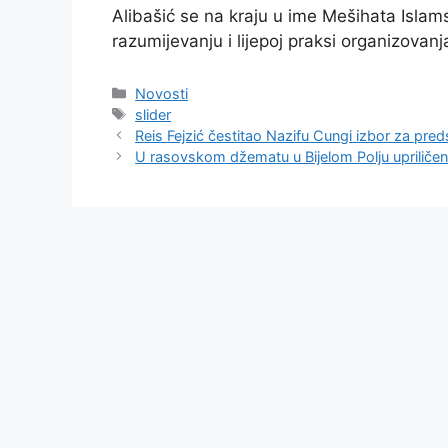
Alibašić se na kraju u ime Mešihata Islam
razumijevanju i lijepoj praksi organizovan
Kategorije
Novosti
Oznake
slider
Reis Fejzić čestitao Nazifu Cungi izbor za pred
U rasovskom džematu u Bijelom Polju upriliče