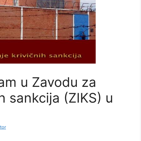
am u Zavodu za
ih sankcija (ZIKS) u
tor