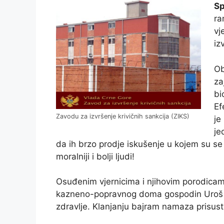
S
ra
vj
iz
Ob
za
bi
Ef
Zavodu za izvršenje krivičnih sankcija (ZIKS)
je
je
da ih brzo prodje iskušenje u kojem su se n
moralniji i bolji ljudi!
Osuđenim vjernicima i njihovim porodicam
kazneno-popravnog doma gospodin Uroš Bo
zdravlje. Klanjanju bajram namaza prisust