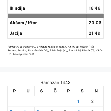
Ikindija
16:46
Akšam / Iftar
20:06
Jacija
21:49
Tablice su za Podgoricu, a mjesne razlike u odnosu na nju su: Rožaje (-4);
Berane, Petnica, Plav, Gusinje (-2); Bijelo Polje (-1), Bar, Ulcinj, Pljevlja (0), Nikšić
(+1) Herceg Novi (+3)
Ramazan 1443
P
U
S
Č
P
S
N
1
2