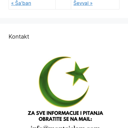
« Ša'ban
Ševval »
Kontakt