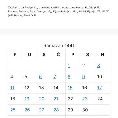
Tablice su za Podgoricu, a mjesne razlike u odnosu na nju su: Rožaje (-4);
Berane, Petnica, Plav, Gusinje (-2); Bijelo Polje (-1), Bar, Ulcinj, Pljevlja (0), Nikšić
(+1) Herceg Novi (+3)
Ramazan 1441
P
U
S
Č
P
S
N
1
2
3
4
5
6
7
8
9
10
11
12
13
14
15
16
17
18
19
20
21
22
23
24
25
26
27
28
29
30