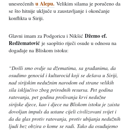
u Alepu.
unesrećenih
Velikim silama je poručeno da
se što hitnije uključe u zaustavljanje i okončanje
konflikta u Siriji.
Džemo ef.
Glavni imam za Podgoricu i Nikšić
Redžematović
je saopštio riječi osude u odnosu na
događaje na Bliskom istoku:
“Došli smo ovdje sa džematima, sa građanima, da
osudimo genocid i kulturocid koji se dešava u Siriji,
nad sirijskim nedužnim narodom od strane velikih
sila isključivo zbog prirodnih resursa. Pet godina
ratovanja, pet godina prolivanja krvi nedužne
sirijske djece, kao i djece na Bliskom istoku je zaista
dovoljan impuls da ustane cijeli civilizovani svijet i
da da glas protiv ratovanja, protiv ubijanja nedužnih
ljudi bez obzira o kome se radi. Tako da osuđujemo