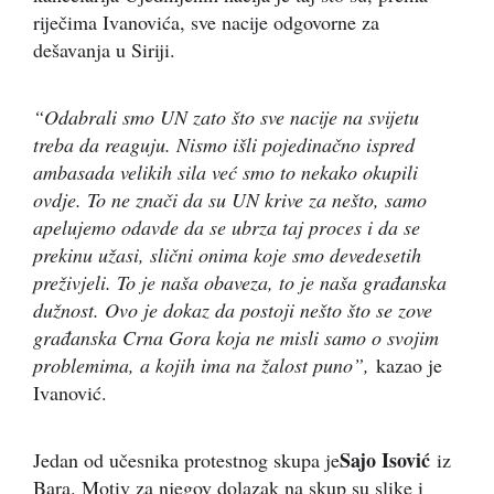
riječima Ivanovića, sve nacije odgovorne za
dešavanja u Siriji.
“Odabrali smo UN zato što sve nacije na svijetu
treba da reaguju. Nismo išli pojedinačno ispred
ambasada velikih sila već smo to nekako okupili
ovdje. To ne znači da su UN krive za nešto, samo
apelujemo odavde da se ubrza taj proces i da se
prekinu užasi, slični onima koje smo devedesetih
preživjeli. To je naša obaveza, to je naša građanska
dužnost. Ovo je dokaz da postoji nešto što se zove
građanska Crna Gora koja ne misli samo o svojim
problemima, a kojih ima na žalost puno”,
kazao je
Ivanović.
Sajo Isović
Jedan od učesnika protestnog skupa je
iz
Bara. Motiv za njegov dolazak na skup su slike i