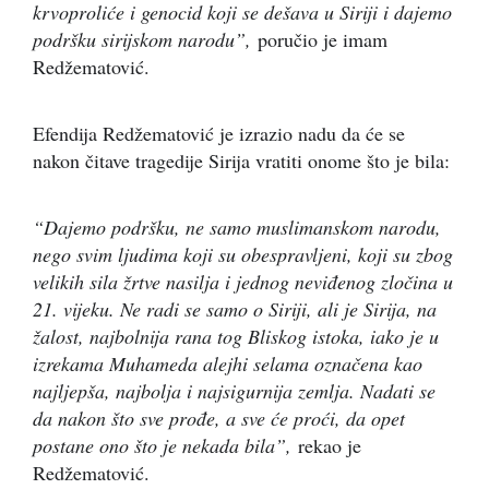
krvoproliće i genocid koji se dešava u Siriji i dajemo
podršku sirijskom narodu”,
poručio je imam
Redžematović.
Efendija Redžematović je izrazio nadu da će se
nakon čitave tragedije Sirija vratiti onome što je bila:
“Dajemo podršku, ne samo muslimanskom narodu,
nego svim ljudima koji su obespravljeni, koji su zbog
velikih sila žrtve nasilja i jednog neviđenog zločina u
21. vijeku. Ne radi se samo o Siriji, ali je Sirija, na
žalost, najbolnija rana tog Bliskog istoka, iako je u
izrekama Muhameda alejhi selama označena kao
najljepša, najbolja i najsigurnija zemlja. Nadati se
da nakon što sve prođe, a sve će proći, da opet
postane ono što je nekada bila”,
rekao je
Redžematović.