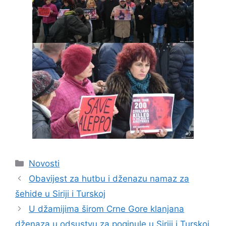
Kategorije
Novosti
Obavijest za hutbu i dženazu namaz za
šehide u Siriji i Turskoj
U džamijima širom Crne Gore klanjana
dženaza u odsustvu za poginule u Siriji i Turskoj