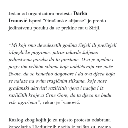
Darko
Jedan od organizatora protesta
Ivanović
ispred “Građanske alijanse” je prenio
jedinstvenu poruku da se prekine rat u Siriji.
“Mi koji smo devedesetih godina živjeli ili preživjeli
izbjegličke pogrome, jutros odavde šaljemo
jedinstvenu poruku da to prestane. Ovo je ujedno i
poziv tim velikim silama koje uobličavaju sve naše
živote, da se konačno dogovore i da ova djeca koja
se nalaze na ovim tragičnim slikama, koje nose
građanski aktivisti različitih vjera i nacija i iz
različitih krajeva Crne Gore, da ta djeca ne budu
više ugrožena”,
rekao je Ivanović.
Razlog zbog kojih je za mjesto protesta odabrana
kancelarija Ujedinjenih nacija je taj što su, prema