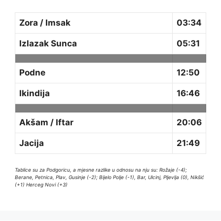
Zora / Imsak
03:34
Izlazak Sunca
05:31
Podne
12:50
Ikindija
16:46
Akšam / Iftar
20:06
Jacija
21:49
Tablice su za Podgoricu, a mjesne razlike u odnosu na nju su: Rožaje (-4);
Berane, Petnica, Plav, Gusinje (-2); Bijelo Polje (-1), Bar, Ulcinj, Pljevlja (0), Nikšić
(+1) Herceg Novi (+3)