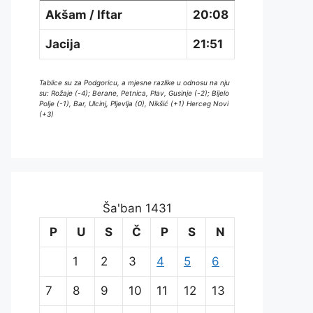
Akšam / Iftar
20:08
Jacija
21:51
Tablice su za Podgoricu, a mjesne razlike u odnosu na nju
su: Rožaje (-4); Berane, Petnica, Plav, Gusinje (-2); Bijelo
Polje (-1), Bar, Ulcinj, Pljevlja (0), Nikšić (+1) Herceg Novi
(+3)
Ša'ban 1431
P
U
S
Č
P
S
N
1
2
3
4
5
6
7
8
9
10
11
12
13