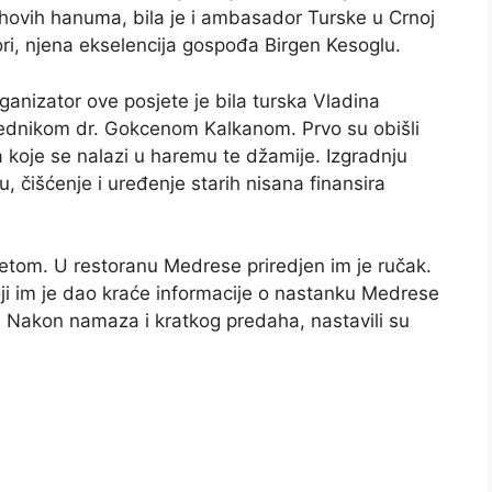
ihovih hanuma, bila je i ambasador Turske u Crnoj
ri, njena ekselencija gospođa Birgen Kesoglu.
ganizator ove posjete je bila turska Vladina
djednikom dr. Gokcenom Kalkanom. Prvo su obišli
a koje se nalazi u haremu te džamije. Izgradnju
, čišćenje i uređenje starih nisana finansira
retom. U restoranu Medrese priredjen im je ručak.
oji im je dao kraće informacije o nastanku Medrese
i. Nakon namaza i kratkog predaha, nastavili su