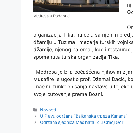
nj
Go
Medresa u Podgorici
Or
organizacija Tika, na čelu sa njenim pre
džamiju u Tuzima i mezarje turskih vojnik
džamije, njenog harema , kao i restauraciju
spomenuta turska organizacija Tika.
I Medresa je bila počašćena njihovim zija
Musafire je ugostio prof. Džemal Dacić, k
i načinu funkcionisanja nastave u toj čkol
svoje putovanje prema Bosni.
Kategorije
Novosti
U Plavu održana “Balkanska trpeza Kur'ana”
Održana sjednica Mešihata IZ u Crnoj Gori