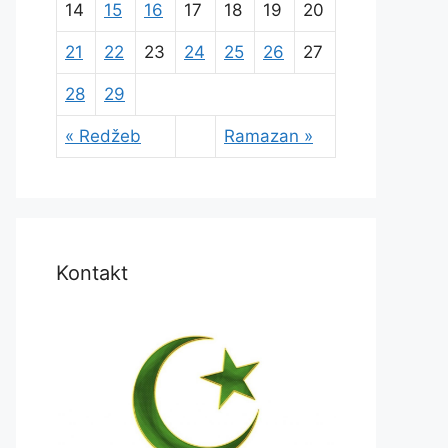
14
15
16
17
18
19
20
21
22
23
24
25
26
27
28
29
« Redžeb
Ramazan »
Kontakt