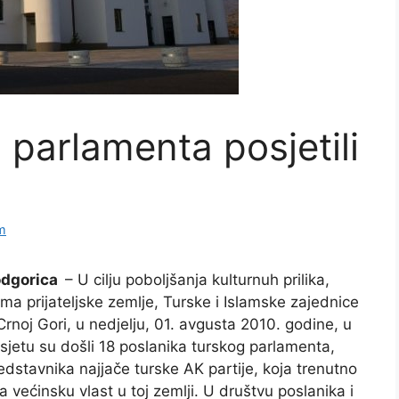
 parlamenta posjetili
m
odgorica
– U cilju poboljšanja kulturnuh prilika,
ma prijateljske zemlje, Turske i Islamske zajednice
Crnoj Gori, u nedjelju, 01. avgusta 2010. godine, u
sjetu su došli 18 poslanika turskog parlamenta,
edstavnika najjače turske AK partije, koja trenutno
a većinsku vlast u toj zemlji. U društvu poslanika i