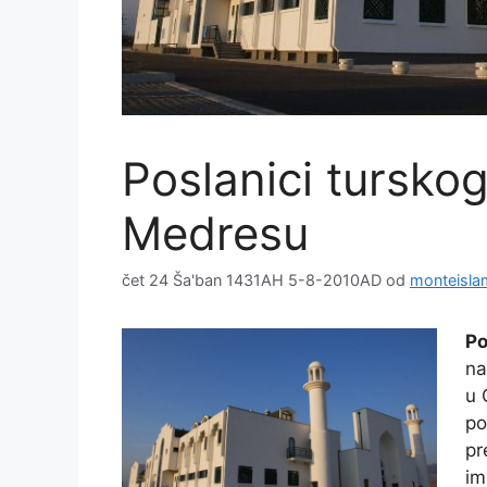
Poslanici turskog
Medresu
čet 24 Ša'ban 1431AH 5-8-2010AD
od
monteisla
P
na
u 
po
pr
im