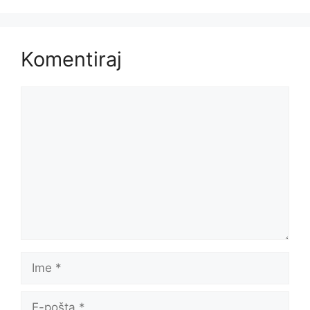
Komentiraj
Komentar
Ime
E-