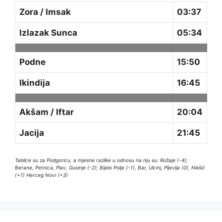
Zora / Imsak
03:37
Izlazak Sunca
05:34
Podne
15:50
Ikindija
16:45
Akšam / Iftar
20:04
Jacija
21:45
Tablice su za Podgoricu, a mjesne razlike u odnosu na nju su: Rožaje (-4);
Berane, Petnica, Plav, Gusinje (-2); Bijelo Polje (-1), Bar, Ulcinj, Pljevlja (0), Nikšić
(+1) Herceg Novi (+3)