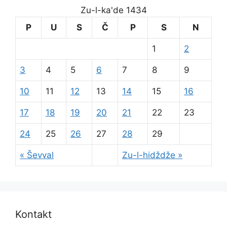
Zu-l-ka'de 1434
P
U
S
Č
P
S
N
1
2
3
4
5
6
7
8
9
10
11
12
13
14
15
16
17
18
19
20
21
22
23
24
25
26
27
28
29
« Ševval
Zu-l-hidždže »
Kontakt