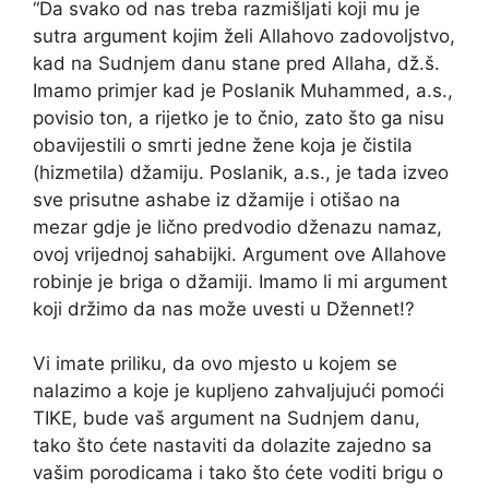
“Da svako od nas treba razmišljati koji mu je
sutra argument kojim želi Allahovo zadovoljstvo,
kad na Sudnjem danu stane pred Allaha, dž.š.
Imamo primjer kad je Poslanik Muhammed, a.s.,
povisio ton, a rijetko je to čnio, zato što ga nisu
obavijestili o smrti jedne žene koja je čistila
(hizmetila) džamiju. Poslanik, a.s., je tada izveo
sve prisutne ashabe iz džamije i otišao na
mezar gdje je lično predvodio dženazu namaz,
ovoj vrijednoj sahabijki. Argument ove Allahove
robinje je briga o džamiji. Imamo li mi argument
koji držimo da nas može uvesti u Džennet!?
Vi imate priliku, da ovo mjesto u kojem se
nalazimo a koje je kupljeno zahvaljujući pomoći
TIKE, bude vaš argument na Sudnjem danu,
tako što ćete nastaviti da dolazite zajedno sa
vašim porodicama i tako što ćete voditi brigu o