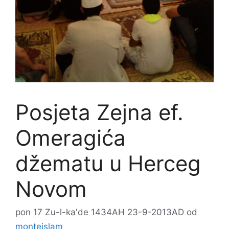
Posjeta Zejna ef.
Omeragića
džematu u Herceg
Novom
pon 17 Zu-l-ka'de 1434AH 23-9-2013AD
od
monteislam