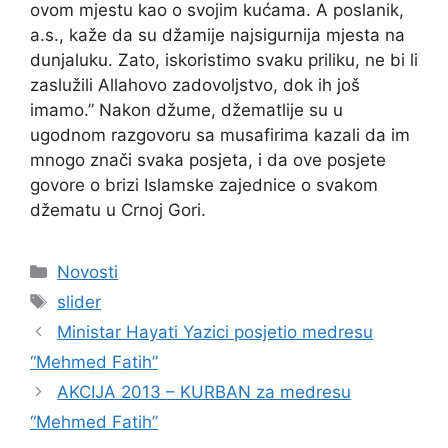
ovom mjestu kao o svojim kućama. A poslanik,
a.s., kaže da su džamije najsigurnija mjesta na
dunjaluku. Zato, iskoristimo svaku priliku, ne bi li
zaslužili Allahovo zadovoljstvo, dok ih još
imamo.” Nakon džume, džematlije su u
ugodnom razgovoru sa musafirima kazali da im
mnogo znači svaka posjeta, i da ove posjete
govore o brizi Islamske zajednice o svakom
džematu u Crnoj Gori.
Kategorije
Novosti
Oznake
slider
Ministar Hayati Yazici posjetio medresu
“Mehmed Fatih”
AKCIJA 2013 – KURBAN za medresu
“Mehmed Fatih”