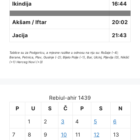
Ikindija
16:44
Akšam / Iftar
20:02
Jacija
21:43
Tablice su za Podgoricu, a mjesne razlike u odnosu na nju su: Rožaje (-4);
Berane, Petnica, Plav, Gusinje (-2); Bijelo Polje (-1), Bar, Ulcinj, Pljevlja (0), Nikšić
(+1) Herceg Novi (+3)
Rebiul-ahir 1439
P
U
S
Č
P
S
N
1
2
3
4
5
6
7
8
9
10
11
12
13