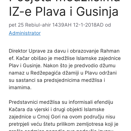
IZ-e Plava i Gusinja
pet 25 Rebiul-ahir 1439AH 12-1-2018AD
od
Administrator
Direktor Uprave za davu i obrazovanje Rahman
ef. Kačar obišao je medžlise Islamske zajednice
Plav i Gusinje. Nakon što je predvodio džumu
namaz u Redžepagića džamiji u Plavu održani
su sastanci sa predsjednicima medžlisa i
imamima.
Predstavnici medžlisa su informisali efendiju
Kačara da vjerski i drugi objekti Islamske
zajednice u Crnoj Gori na ovom području nisu
pretrpjeli veću štetu prilikom zemljotresa koji je