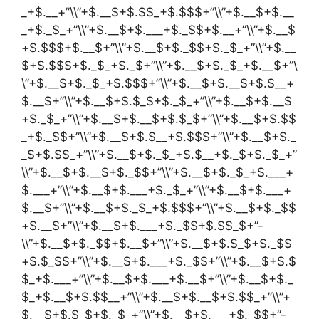
_+$.__+”\\”+$.__$+$.$$_+$.$$$+”\\”+$.__$+$.__
_+$._$_+”\\”+$.__$+$.___+$._$$+$.__+”\\”+$.__$
+$.$$$+$.__$+”\\”+$.__$+$._$$+$._$_+”\\”+$.__
$+$.$$$+$._$_+$._$+”\\”+$.__$+$._$_+$.__$+”\
\”+$.__$+$._$_+$.$$$+”\\”+$.__$+$.__$+$.$__+
$.__$+”\\”+$.__$+$.$_$+$._$_+”\\”+$.__$+$.__$
+$._$_+”\\”+$.__$+$.__$+$.$_$+”\\”+$.__$+$.$$
_+$._$$+”\\”+$.__$+$.$__+$.$$$+”\\”+$.__$+$._
_$+$.$$_+”\\”+$.__$+$._$_+$.$__+$._$+$._$_+”
\\”+$.__$+$.__$+$._$$+”\\”+$.__$+$._$_+$.___+
$.___+”\\”+$.__$+$.___+$._$_+”\\”+$.__$+$.___+
$.__$+”\\”+$.__$+$._$_+$.$$$+”\\”+$.__$+$._$$
+$.__$+”\\”+$.__$+$.___+$._$$+$.$$_$+”-
\\”+$.__$+$._$$+$.__$+”\\”+$.__$+$.$_$+$._$$
+$.$_$$+”\\”+$.__$+$.___+$._$$+”\\”+$.__$+$.$
$_+$.___+”\\”+$.__$+$.___+$.__$+”\\”+$.__$+$._
$_+$.__$+$.$$__+”\\”+$.__$+$.__$+$.$$_+”\\”+
$.__$+$.$_$+$._$_+”\\”+$.__$+$.___+$._$$+”-