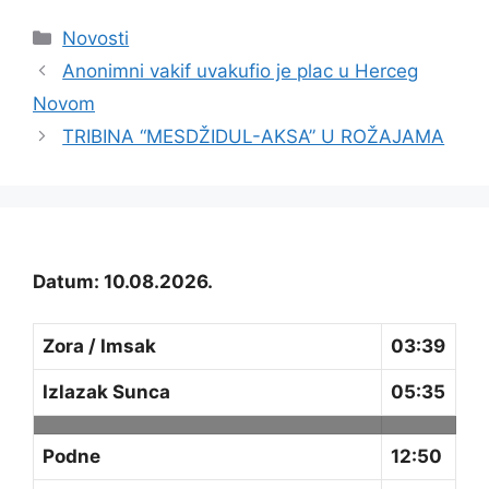
Kategorije
Novosti
Anonimni vakif uvakufio je plac u Herceg
Novom
TRIBINA “MESDŽIDUL-AKSA” U ROŽAJAMA
Datum: 10.08.2026.
Zora / Imsak
03:39
Izlazak Sunca
05:35
Podne
12:50