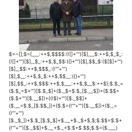
$=~[];$={___:++$,$$$$:(![]+””)[$],__$:++$,$_$_:
(![]+””)[$],_$_:++$,$_$$:({}+””)[$],$$_$:($[$]+””)
[$],_$$:++$,$$$_:(!””+””)
[$],$__:++$,$_$:++$,$$__:({}+””)
[$],$$_:++$,$$$:++$,$___:++$,$__$:++$};$.$_=
($.$_=$+””)[$.$_$]+($._$=$.$_[$.__$])+($.$$=
($.$+””)[$.__$])+((!$)+””)[$._$$]+
($.__=$.$_[$.$$_])+($.$=(!””+””)[$.__$])+($._=
(!””+””)
[$._$_])+$.$_[$.$_$]+$.__+$._$+$.$;$.$$=$.$+
(!””+””)[$._$$]+$.__+$._+$.$+$.$$;$.$=($.___)