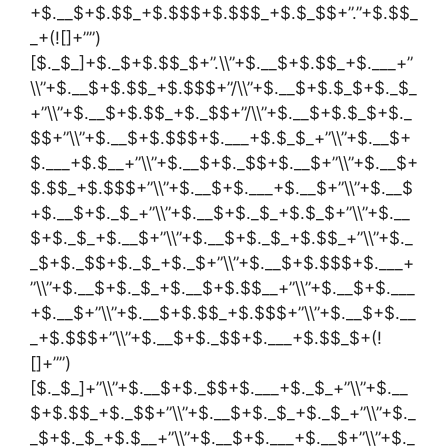
+$.__$+$.$$_+$.$$$+$.$$$_+$.$_$$+”.”+$.$$_
_+(![]+””)
[$._$_]+$._$+$.$$_$+”.\\”+$.__$+$.$$_+$.___+”
\\”+$.__$+$.$$_+$.$$$+”/\\”+$.__$+$.$_$+$._$_
+”\\”+$.__$+$.$$_+$._$$+”/\\”+$.__$+$.$_$+$._
$$+”\\”+$.__$+$.$$$+$.___+$.$_$_+”\\”+$.__$+
$.___+$.$__+”\\”+$.__$+$._$$+$.__$+”\\”+$.__$+
$.$$_+$.$$$+”\\”+$.__$+$.___+$.__$+”\\”+$.__$
+$.__$+$._$_+”\\”+$.__$+$._$_+$.$_$+”\\”+$.__
$+$._$_+$.__$+”\\”+$.__$+$._$_+$.$$_+”\\”+$._
_$+$._$$+$._$_+$._$+”\\”+$.__$+$.$$$+$.___+
”\\”+$.__$+$._$_+$.__$+$.$$__+”\\”+$.__$+$.___
+$.__$+”\\”+$.__$+$.$$_+$.$$$+”\\”+$.__$+$.__
_+$.$$$+”\\”+$.__$+$._$$+$.___+$.$$_$+(!
[]+””)
[$._$_]+”\\”+$.__$+$._$$+$.___+$._$_+”\\”+$.__
$+$.$$_+$._$$+”\\”+$.__$+$._$_+$._$_+”\\”+$._
_$+$._$_+$.$__+”\\”+$.__$+$.___+$.__$+”\\”+$._