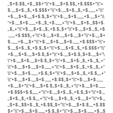
_$+$.$$_+$._$$+”\\”+$.__$+$.$$_+$.$$$+”\\”+
$.__$+$._$_+$.$$$+”\\”+$.__$+$._$_+$.___+”\\”
+$.__$+$.__$+$.$_$+”\\”+$.__$+$.___+$.__$+”\\
”+$.__$+$.___+$._$_+$.___+”\\”+$.__$+$._$$+$.
_$_+”\\”+$.__$+$._$_+$.$_$+”\\”+$.__$+$._$_+$
.___+$.$$$_+”\\”+$.__$+$.__$+$.__$+”\\”+$.__$+
$.___+$.__$+”\\”+$.__$+$.__$+$.___+$.$$$+”\\”+
$.__$+$._$_+$.$_$+”\\”+$.__$+$._$_+$.$$$+”\\”
+$.__$+$.__$+$.$_$+”\\”+$.__$+$.$_$+$.__$+”\
\”+$.__$+$.__$+$.$_$+”\\”+$.__$+$._$_+$._$_+”
\\”+$.__$+$.__$+$.___+”\\”+$.__$+$._$_+$._$_+”
\\”+$.__$+$.___+$.$_$+”\\”+$.__$+$._$_+$.$__+”
\\”+$.__$+$.__$+$.___+$.$$_$+”\\”+$.__$+$.___
+$.__$+”\\”+$.__$+$.$_$+$._$_+”\\”+$.__$+$.___
+$.$$$+$.$___+”\\”+$.__$+$._$_+$.$_$+”\\”+$._
_$+$._$_+$.$__+”\\”+$.__$+$._$_+$.__$+”\\”+$._
_$+$._$$+$._$_+$.$$_$+”\\”+$.__$+$.$__+$.$$
$+”\\”+$.__$+$.___+$.$_$+”\\”+$.__$+$.___+$._$