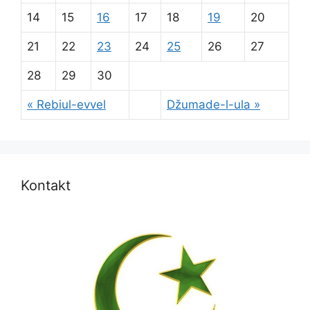
14
15
16
17
18
19
20
21
22
23
24
25
26
27
28
29
30
« Rebiul-evvel
Džumade-l-ula »
Kontakt