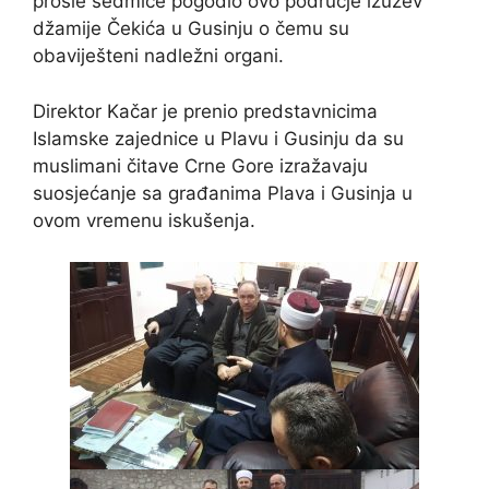
prošle sedmice pogodio ovo područje izuzev
džamije Čekića u Gusinju o čemu su
obaviješteni nadležni organi.
Direktor Kačar je prenio predstavnicima
Islamske zajednice u Plavu i Gusinju da su
muslimani čitave Crne Gore izražavaju
suosjećanje sa građanima Plava i Gusinja u
ovom vremenu iskušenja.