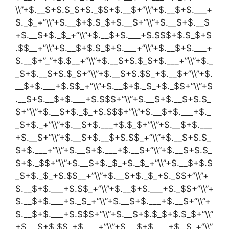
\\”+$.__$+$.$_$+$._$$+$.__$+”\\”+$.__$+$.___+
$._$_+”\\”+$.__$+$.$_$+$.__$+”\\”+$.__$+$.__$
+$.__$+$._$_+”\\”+$.__$+$.___+$.$$$+$.$_$+$
.$$__+”\\”+$.__$+$.$_$+$.___+”\\”+$.__$+$.___+
$.__$+”_”+$.$__+”\\”+$.__$+$.$_$+$.___+”\\”+$._
_$+$.__$+$.$_$+”\\”+$.__$+$.$$_+$.__$+”\\”+$.
__$+$.___+$.$$_+”\\”+$.__$+$._$_+$._$$+”\\”+$
.__$+$.__$+$.___+$.$$$+”\\”+$.__$+$.__$+$.$_
$+”\\”+$.__$+$._$_+$.$$$+”\\”+$.__$+$.___+$._
_$+$._+”\\”+$.__$+$.___+$.$_$+”\\”+$.__$+$.___
+$.__$+”\\”+$.__$+$.__$+$.$$_+”\\”+$.__$+$.$_
$+$.___+”\\”+$.__$+$.___+$.__$+”\\”+$.__$+$.$_
$+$._$$+”\\”+$.__$+$._$_+$._$_+”\\”+$.__$+$.$
_$+$._$_+$.$$__+”\\”+$.__$+$._$_+$._$$+”\\”+
$.__$+$.___+$.$$_+”\\”+$.__$+$.___+$._$$+”\\”+
$.__$+$.___+$._$_+”\\”+$.__$+$.___+$.__$+”\\”+
$.__$+$.___+$.$$$+”\\”+$.__$+$.$_$+$.$_$+”\\”
+$.__$+$.$$_+$.___+”\\”+$.__$+$.___+$._$_+”\\”