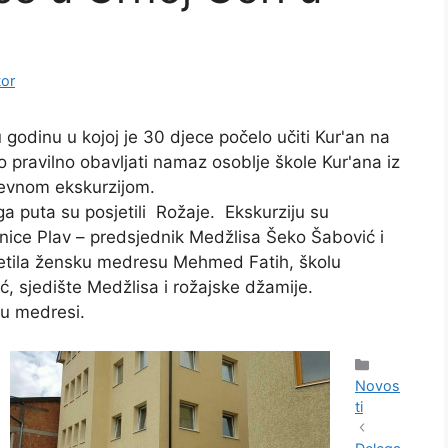
tor
 godinu u kojoj je 30 djece počelo učiti Kur'an na
 pravilno obavljati namaz osoblje škole Kur'ana iz
nevnom ekskurzijom.
ga puta su posjetili Rožaje. Ekskurziju su
dnice Plav – predsjednik Medžlisa Šeko Šabović i
sjetila žensku medresu Mehmed Fatih, školu
ć, sjedište Medžlisa i rožajske džamije.
 u medresi.
Kategorije
Novos
ti