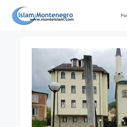
Preskoči
na
Po
sadržaj