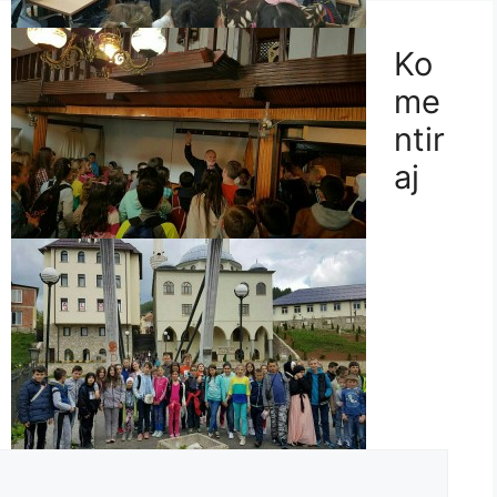
Ko
me
ntir
aj