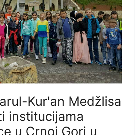
Darul-Kur'an Medžlisa
i institucijama
ce u Crnoj Gori u