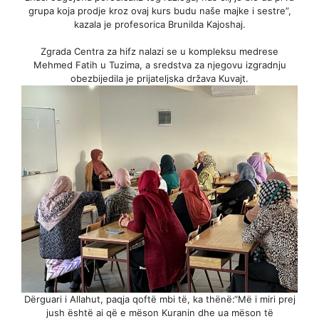
grupa koja prodje kroz ovaj kurs budu naše majke i sestre”,
kazala je profesorica Brunilda Kajoshaj.
Zgrada Centra za hifz nalazi se u kompleksu medrese
Mehmed Fatih u Tuzima, a sredstva za njegovu izgradnju
obezbijedila je prijateljska država Kuvajt.
Dërguari i Allahut, paqja qoftë mbi të, ka thënë:“Më i miri prej
jush është ai që e mëson Kuranin dhe ua mëson të