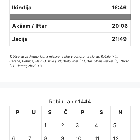
Ikindija
16:46
Akšam / Iftar
20:06
Jacija
21:49
Tablice su za Podgoricu, a mjesne razlike u odnosu na nju su: Rožaje (-4);
Berane, Petnica, Plav, Gusinje (-2); Bijelo Polje (-1), Bar, Ulcinj, Pljevlja (0), Nikšić
(+1) Herceg Novi (+3)
Rebiul-ahir 1444
P
U
S
Č
P
S
N
1
2
3
4
5
6
7
8
9
10
11
12