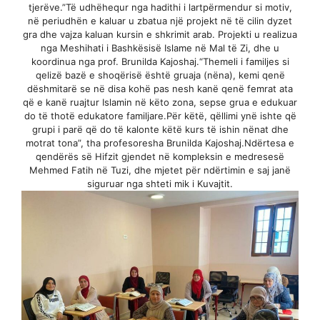
tjerëve.”Të udhëhequr nga hadithi i lartpërmendur si motiv,
në periudhën e kaluar u zbatua një projekt në të cilin dyzet
gra dhe vajza kaluan kursin e shkrimit arab. Projekti u realizua
nga Meshihati i Bashkësisë Islame në Mal të Zi, dhe u
koordinua nga prof. Brunilda Kajoshaj.“Themeli i familjes si
qelizë bazë e shoqërisë është gruaja (nëna), kemi qenë
dëshmitarë se në disa kohë pas nesh kanë qenë femrat ata
që e kanë ruajtur Islamin në këto zona, sepse grua e edukuar
do të thotë edukatore familjare.Për këtë, qëllimi ynë ishte që
grupi i parë që do të kalonte këtë kurs të ishin nënat dhe
motrat tona”, tha profesoresha Brunilda Kajoshaj.Ndërtesa e
qendërës së Hifzit gjendet në kompleksin e medresesë
Mehmed Fatih në Tuzi, dhe mjetet për ndërtimin e saj janë
siguruar nga shteti mik i Kuvajtit.