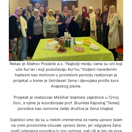
Rekao je Allahov Poslanik a.s.:”Najbolji medju vama su oni koji
uče Kur'an i koji podučavaju Kur'nu.”Vodjeni navedenim
hadisom kao motivom u proteklom periodu realizovan je
projekat u kome je četrdeset žena i djevojaka prošlo kurs
Arapskog pisma.
Projekat je realizovao Mešihat Islamske zajednice u Crnoj
Gori, a njime je koordinisala prof. Brunilda Kajoshaj.”Temelj
porodice kao osnovne ćelije društva je žena (majka).
Svjedoci smo da su u nekim vremenima za nama upravo Islam
na ovim prostorima očuvale upravo žene, jer odgojena žana
znači odgojena porodica.Iz tog razloga, naš cilj je bio da prva