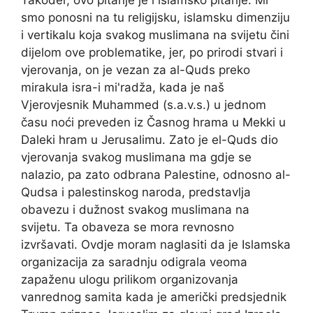
Također, ovo pitanje je i islamsko pitanje. Mi
smo ponosni na tu religijsku, islamsku dimenziju
i vertikalu koja svakog muslimana na svijetu čini
dijelom ove problematike, jer, po prirodi stvari i
vjerovanja, on je vezan za al-Quds preko
mirakula isra-i mi'radža, kada je naš
Vjerovjesnik Muhammed (s.a.v.s.) u jednom
času noći preveden iz Časnog hrama u Mekki u
Daleki hram u Jerusalimu. Zato je el-Quds dio
vjerovanja svakog muslimana ma gdje se
nalazio, pa zato odbrana Palestine, odnosno al-
Qudsa i palestinskog naroda, predstavlja
obavezu i dužnost svakog muslimana na
svijetu. Ta obaveza se mora revnosno
izvršavati. Ovdje moram naglasiti da je Islamska
organizacija za saradnju odigrala veoma
zapaženu ulogu prilikom organizovanja
vanrednog samita kada je američki predsjednik