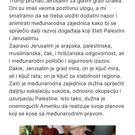
Trump priznao Jerusalim za glavni grad Izraela.
Oni su imali veoma pozitivnu ulogu, a mi
smatramo da se treba uložiti dodatni napor i
animirati međunarodna zajednica kako bi se
spriječio dalji razvoj događaja koji šteti Palestini
i Jerusalimu.
Zapravo Jerusalim je arapska, palestinska,
muslimanska, čak, i hrišćanska odgovornost, ali
i međunarodni politički i sigurnosni izazov.
Dakle, Jerusalim je grad mira, on je ključ mira,
ali i ključ rata; on je ključ za stabilnost regiona.
Zato je međunarodna zajednica dužna spriječiti
daljnju eskalaciju sukoba, odnosno okupaciju i
uzurpaciju Palestine. Isto tako, dužna je
onemogućiti Ameriku da realizuje svoje planove
koji se kose sa međunarodnim pravom.