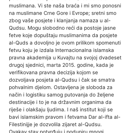
muslimana. Vi ste naša braća i mi smo ponosni
na muslimane Crne Gore i Evrope; sretni smo
zbog vaše posjete i klanjanja namaza u al-
Qudsu. Mogu slobodno reći da postoje jasne
fetve koje dopuštaju muslimanima da posjete
al-Quds a dovoljno je ovom prilikom spomenuti
fetvu koju je izdala Internacionalna islamska
pravna akademija u Kuvajtu na svojoj dvadeset
drugoj sjednici, marta 2015. godine, kada je
verifikovana pravna decizija kojom se
dozvoljava posjeta al-Qudsu i čak se smatra
pohvalnim djelom. Ostavljena je sloboda za
način i logistiku samog putovanja do željene
destinacije i to je na državnim organima da
riješe i olakšaju ljudima. I naš institut koji se
bavi islamskim pravom i fetvama Dar al-ifta al-
Filestinijje je dozvolila zijaret al-Qudsu.
Ovakav stav potvrđuju i podupiru mnogi