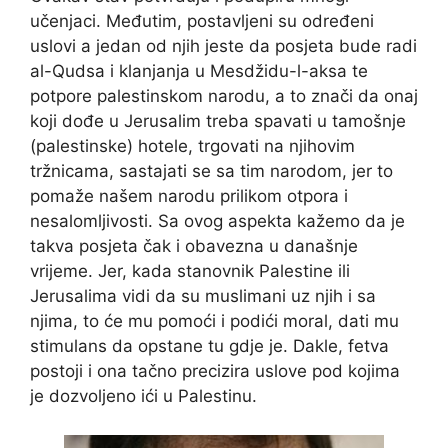
učenjaci. Međutim, postavljeni su određeni
uslovi a jedan od njih jeste da posjeta bude radi
al-Qudsa i klanjanja u Mesdžidu-l-aksa te
potpore palestinskom narodu, a to znači da onaj
koji dođe u Jerusalim treba spavati u tamošnje
(palestinske) hotele, trgovati na njihovim
tržnicama, sastajati se sa tim narodom, jer to
pomaže našem narodu prilikom otpora i
nesalomljivosti. Sa ovog aspekta kažemo da je
takva posjeta čak i obavezna u današnje
vrijeme. Jer, kada stanovnik Palestine ili
Jerusalima vidi da su muslimani uz njih i sa
njima, to će mu pomoći i podići moral, dati mu
stimulans da opstane tu gdje je. Dakle, fetva
postoji i ona tačno precizira uslove pod kojima
je dozvoljeno ići u Palestinu.