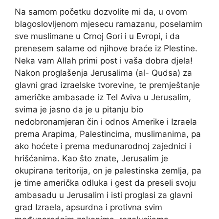
Na samom početku dozvolite mi da, u ovom
blagoslovljenom mjesecu ramazanu, poselamim
sve muslimane u Crnoj Gori i u Evropi, i da
prenesem salame od njihove braće iz Plestine.
Neka vam Allah primi post i vaša dobra djela!
Nakon proglašenja Jerusalima (al- Qudsa) za
glavni grad izraelske tvorevine, te premještanje
američke ambasade iz Tel Aviva u Jerusalim,
svima je jasno da je u pitanju bio
nedobronamjeran čin i odnos Amerike i Izraela
prema Arapima, Palestincima, muslimanima, pa
ako hoćete i prema međunarodnoj zajednici i
hrišćanima. Kao što znate, Jerusalim je
okupirana teritorija, on je palestinska zemlja, pa
je time američka odluka i gest da preseli svoju
ambasadu u Jerusalim i isti proglasi za glavni
grad Izraela, apsurdna i protivna svim