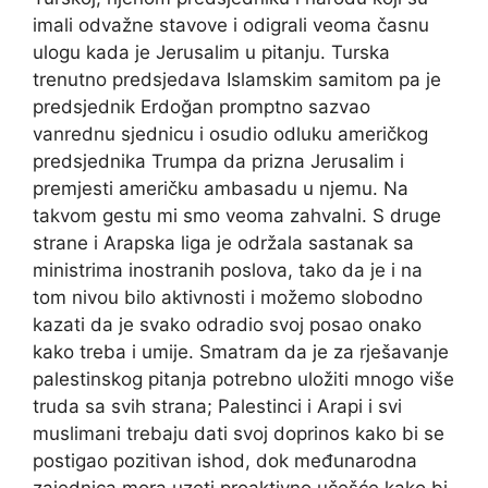
imali odvažne stavove i odigrali veoma časnu
ulogu kada je Jerusalim u pitanju. Turska
trenutno predsjedava Islamskim samitom pa je
predsjednik Erdoğan promptno sazvao
vanrednu sjednicu i osudio odluku američkog
predsjednika Trumpa da prizna Jerusalim i
premjesti američku ambasadu u njemu. Na
takvom gestu mi smo veoma zahvalni. S druge
strane i Arapska liga je održala sastanak sa
ministrima inostranih poslova, tako da je i na
tom nivou bilo aktivnosti i možemo slobodno
kazati da je svako odradio svoj posao onako
kako treba i umije. Smatram da je za rješavanje
palestinskog pitanja potrebno uložiti mnogo više
truda sa svih strana; Palestinci i Arapi i svi
muslimani trebaju dati svoj doprinos kako bi se
postigao pozitivan ishod, dok međunarodna
zajednica mora uzeti proaktivno učešće kako bi