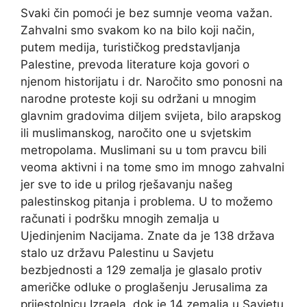
Svaki čin pomoći je bez sumnje veoma važan.
Zahvalni smo svakom ko na bilo koji način,
putem medija, turističkog predstavljanja
Palestine, prevoda literature koja govori o
njenom historijatu i dr. Naročito smo ponosni na
narodne proteste koji su održani u mnogim
glavnim gradovima diljem svijeta, bilo arapskog
ili muslimanskog, naročito one u svjetskim
metropolama. Muslimani su u tom pravcu bili
veoma aktivni i na tome smo im mnogo zahvalni
jer sve to ide u prilog rješavanju našeg
palestinskog pitanja i problema. U to možemo
računati i podršku mnogih zemalja u
Ujedinjenim Nacijama. Znate da je 138 država
stalo uz državu Palestinu u Savjetu
bezbjednosti a 129 zemalja je glasalo protiv
američke odluke o proglašenju Jerusalima za
prijestolnicu Izraela, dok je 14 zemalja u Savjetu