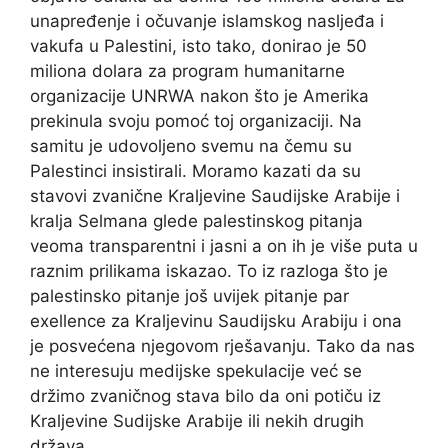
unapređenje i očuvanje islamskog nasljeđa i
vakufa u Palestini, isto tako, donirao je 50
miliona dolara za program humanitarne
organizacije UNRWA nakon što je Amerika
prekinula svoju pomoć toj organizaciji. Na
samitu je udovoljeno svemu na čemu su
Palestinci insistirali. Moramo kazati da su
stavovi zvanične Kraljevine Saudijske Arabije i
kralja Selmana glede palestinskog pitanja
veoma transparentni i jasni a on ih je više puta u
raznim prilikama iskazao. To iz razloga što je
palestinsko pitanje još uvijek pitanje par
exellence za Kraljevinu Saudijsku Arabiju i ona
je posvećena njegovom rješavanju. Tako da nas
ne interesuju medijske spekulacije već se
držimo zvaničnog stava bilo da oni potiču iz
Kraljevine Sudijske Arabije ili nekih drugih
država.