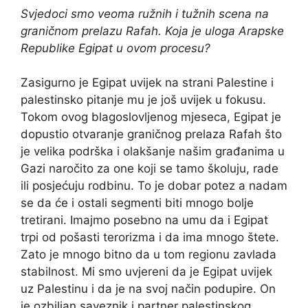
Svjedoci smo veoma ružnih i tužnih scena na
graničnom prelazu Rafah. Koja je uloga Arapske
Republike Egipat u ovom procesu?
Zasigurno je Egipat uvijek na strani Palestine i
palestinsko pitanje mu je još uvijek u fokusu.
Tokom ovog blagoslovljenog mjeseca, Egipat je
dopustio otvaranje graničnog prelaza Rafah što
je velika podrška i olakšanje našim građanima u
Gazi naročito za one koji se tamo školuju, rade
ili posjećuju rodbinu. To je dobar potez a nadam
se da će i ostali segmenti biti mnogo bolje
tretirani. Imajmo posebno na umu da i Egipat
trpi od pošasti terorizma i da ima mnogo štete.
Zato je mnogo bitno da u tom regionu zavlada
stabilnost. Mi smo uvjereni da je Egipat uvijek
uz Palestinu i da je na svoj način podupire. On
je ozbiljan saveznik i partner palestinskog