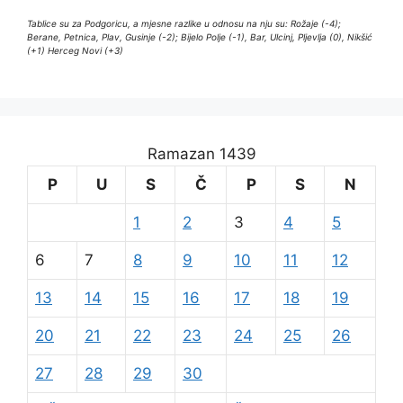
Tablice su za Podgoricu, a mjesne razlike u odnosu na nju su: Rožaje (-4);
Berane, Petnica, Plav, Gusinje (-2); Bijelo Polje (-1), Bar, Ulcinj, Pljevlja (0), Nikšić
(+1) Herceg Novi (+3)
Ramazan 1439
P
U
S
Č
P
S
N
1
2
3
4
5
6
7
8
9
10
11
12
13
14
15
16
17
18
19
20
21
22
23
24
25
26
27
28
29
30