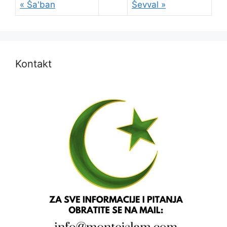
« Ša'ban
Ševval »
Kontakt