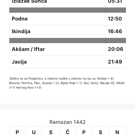
Izlazak Sunca
05:31
Podne
12:50
Ikindija
16:46
Akšam / Iftar
20:06
Jacija
21:49
Tablice su za Podgoricu, a mjesne razlike u odnosu na nju su: Rožaje (-4);
Berane, Petnica, Plav, Gusinje (-2); Bijelo Polje (-1), Bar, Ulcinj, Pljevlja (0), Nikšić
(+1) Herceg Novi (+3)
Ramazan 1442
P
U
S
Č
P
S
N