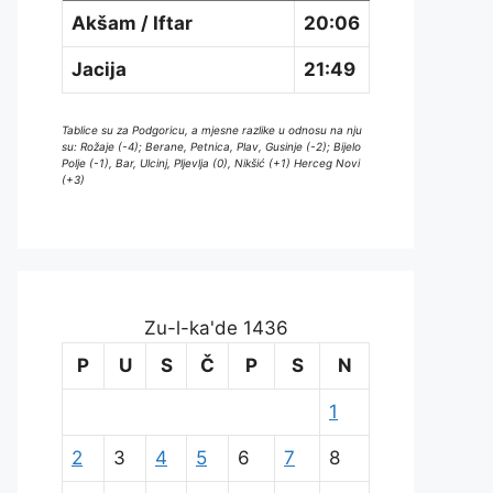
Akšam / Iftar
20:06
Jacija
21:49
Tablice su za Podgoricu, a mjesne razlike u odnosu na nju
su: Rožaje (-4); Berane, Petnica, Plav, Gusinje (-2); Bijelo
Polje (-1), Bar, Ulcinj, Pljevlja (0), Nikšić (+1) Herceg Novi
(+3)
Zu-l-ka'de 1436
P
U
S
Č
P
S
N
1
2
3
4
5
6
7
8