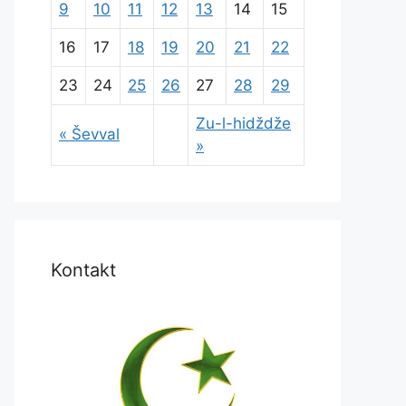
9
10
11
12
13
14
15
16
17
18
19
20
21
22
23
24
25
26
27
28
29
Zu-l-hidždže
« Ševval
»
Kontakt