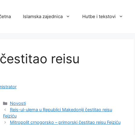
četna
Islamska zajednica
Hutbe i tekstovi
 čestitao reisu
istrator
Kategorije
Novosti
Reis-ul-ulema u Republici Makedoniji čestitao reisu
Fejziću
Mitropolit crnogorsko – primorski čestitao reisu Fejziću