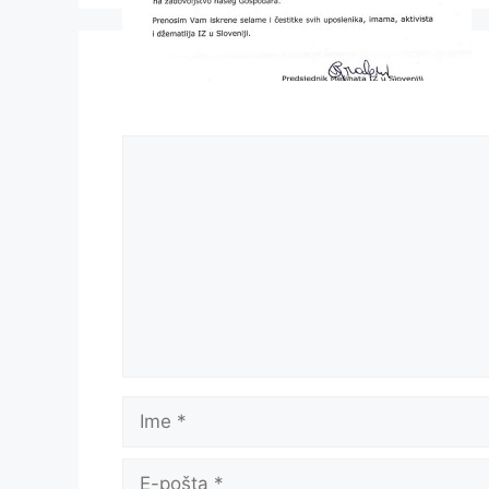
Komentar
Ime
E-