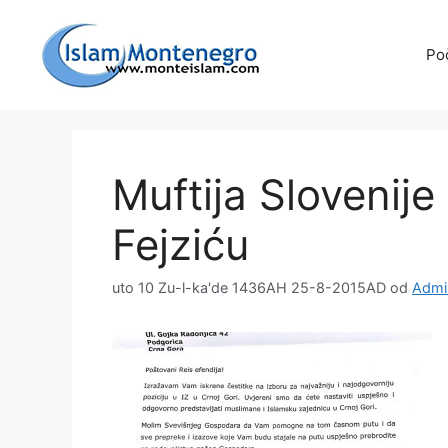
Preskoči
na
Po
sadržaj
Muftija Slovenije
Fejziću
uto 10 Zu-l-ka'de 1436AH 25-8-2015AD
od
Admin