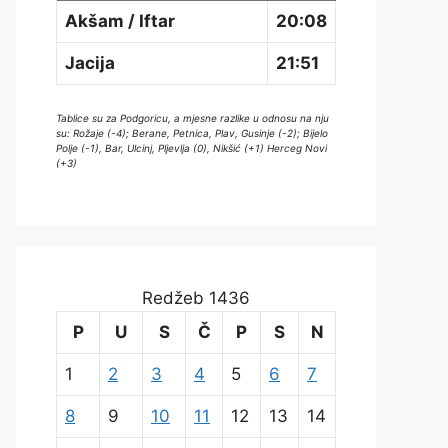
Akšam / Iftar
20:08
Jacija
21:51
Tablice su za Podgoricu, a mjesne razlike u odnosu na nju
su: Rožaje (-4); Berane, Petnica, Plav, Gusinje (-2); Bijelo
Polje (-1), Bar, Ulcinj, Pljevlja (0), Nikšić (+1) Herceg Novi
(+3)
Redžeb 1436
P
U
S
Č
P
S
N
1
2
3
4
5
6
7
8
9
10
11
12
13
14