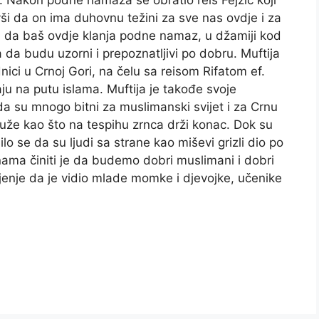
. Nakon podne namaza se obratio reis Fejzić koji
vši da on ima duhovnu težini za sve nas ovdje i za
i da baš ovdje klanja podne namaz, u džamiji kod
 da budu uzorni i prepoznatljivi po dobru. Muftija
nici u Crnoj Gori, na čelu sa reisom Rifatom ef.
aju na putu islama. Muftija je takođe svoje
a su mnogo bitni za muslimanski svijet i za Crnu
uže kao što na tespihu zrnca drži konac. Dok su
lo se da su ljudi sa strane kao miševi grizli dio po
 nama činiti je da budemo dobri muslimani i dobri
evljenje da je vidio mlade momke i djevojke, učenike