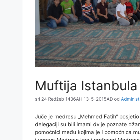
Muftija Istanbul
sri 24 Redžeb 1436AH 13-5-2015AD
od
Administ
Juče je medresu „Mehmed Fatih“ posjetio 
delegaciji su bili imami dvije poznate džam
pomoćnici među kojima je i pomoćnica muft