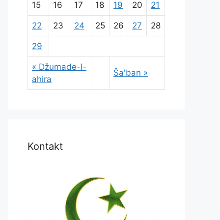
15
16
17
18
19
20
21
22
23
24
25
26
27
28
29
« Džumade-l-
Ša'ban »
ahira
Kontakt