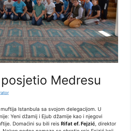
a posjetio Medresu
rator
muftija Istanbula sa svojom delegacijom. U
ije: Yeni džamij i Ejub džamije kao i njegovi
ije. Domaćini su bili reis
Rifat ef. Fejzić
, direktor