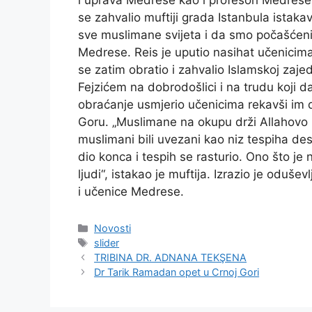
i uprava Medrese kao i profesori Medrese
se zahvalio muftiji grada Istanbula istaka
sve muslimane svijeta i da smo počašćen
Medrese. Reis je uputio nasihat učenicima
se zatim obratio i zahvalio Islamskoj zajed
Fejzićem na dobrodošlici i na trudu koji d
obraćanje usmjerio učenicima rekavši im d
Goru. „Muslimane na okupu drži Allahovo 
muslimani bili uvezani kao niz tespiha desi
dio konca i tespih se rasturio. Ono što je
ljudi“, istakao je muftija. Izrazio je oduš
i učenice Medrese.
Kategorije
Novosti
Oznake
slider
TRIBINA DR. ADNANA TEKŞENA
Dr Tarik Ramadan opet u Crnoj Gori