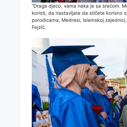
“Draga djeco, vama neka je sa srećom. M
koristi, da nastavljate da stičete korisno 
porodicama, Medresi, Islamskoj zajednici, d
Fejzić.