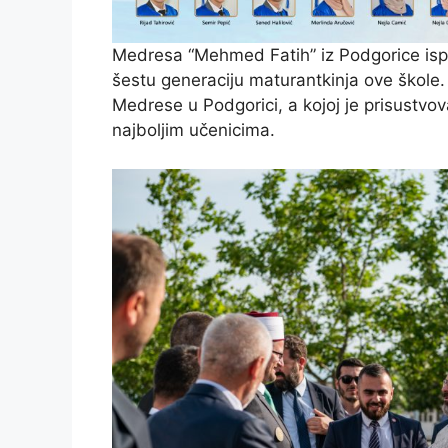
Medresa “Mehmed Fatih” iz Podgorice ispr
šestu generaciju maturantkinja ove škole.
Medrese u Podgorici, a kojoj je prisustvova
najboljim učenicima.