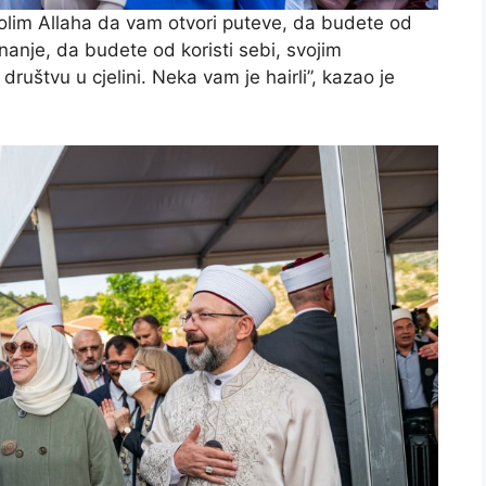
olim Allaha da vam otvori puteve, da budete od
znanje, da budete od koristi sebi, svojim
ruštvu u cjelini. Neka vam je hairli”, kazao je