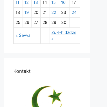
11
12
13
14
15
16
17
18
19
20
21
22
23
24
25
26
27
28
29
30
Zu-l-hidždže
« Ševval
»
Kontakt