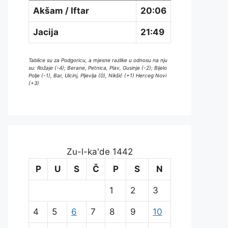
Akšam / Iftar
20:06
Jacija
21:49
Tablice su za Podgoricu, a mjesne razlike u odnosu na nju
su: Rožaje (-4); Berane, Petnica, Plav, Gusinje (-2); Bijelo
Polje (-1), Bar, Ulcinj, Pljevlja (0), Nikšić (+1) Herceg Novi
(+3)
Zu-l-ka'de 1442
P
U
S
Č
P
S
N
1
2
3
4
5
6
7
8
9
10