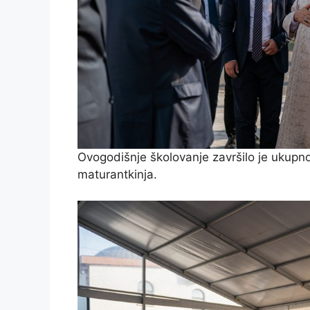
Ovogodišnje školovanje završilo je ukupn
maturantkinja.