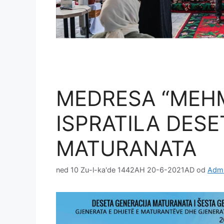
MEDRESA “MEHM
ISPRATILA DES
MATURANATA
ned 10 Zu-l-ka'de 1442AH 20-6-2021AD
od
Admi