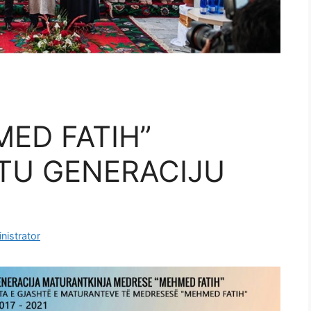
ED FATIH”
ETU GENERACIJU
nistrator