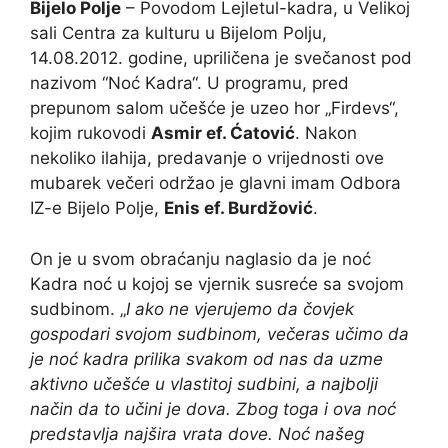
Bijelo Polje
– Povodom Lejletul-kadra, u Velikoj
sali Centra za kulturu u Bijelom Polju,
14.08.2012. godine, upriličena je svečanost pod
nazivom “Noć Kadra“. U programu, pred
prepunom salom učešće je uzeo hor „Firdevs“,
kojim rukovodi
Asmir ef. Ćatović
. Nakon
nekoliko ilahija, predavanje o vrijednosti ove
mubarek večeri održao je glavni imam Odbora
IZ-e Bijelo Polje,
Enis ef. Burdžović
.
On je u svom obraćanju naglasio da je noć
Kadra noć u kojoj se vjernik susreće sa svojom
sudbinom. „
I ako ne vjerujemo da čovjek
gospodari svojom sudbinom, večeras učimo da
je noć kadra prilika svakom od nas da uzme
aktivno učešće u vlastitoj sudbini, a najbolji
način da to učini je dova. Zbog toga i ova noć
predstavlja najšira vrata dove. Noć našeg