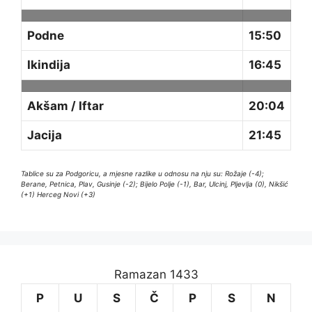
Podne
15:50
Ikindija
16:45
Akšam / Iftar
20:04
Jacija
21:45
Tablice su za Podgoricu, a mjesne razlike u odnosu na nju su: Rožaje (-4);
Berane, Petnica, Plav, Gusinje (-2); Bijelo Polje (-1), Bar, Ulcinj, Pljevlja (0), Nikšić
(+1) Herceg Novi (+3)
Ramazan 1433
P
U
S
Č
P
S
N