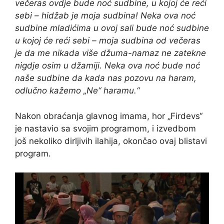
večeras ovdje bude noć sudbine, u kojoj će reći
sebi – hidžab je moja sudbina! Neka ova noć
sudbine mladićima u ovoj sali bude noć sudbine
u kojoj će reći sebi – moja sudbina od večeras
je da me nikada više džuma-namaz ne zatekne
nigdje osim u džamiji. Neka ova noć bude noć
naše sudbine da kada nas pozovu na haram,
odlučno kažemo „Ne“ haramu.“
Nakon obraćanja glavnog imama, hor „Firdevs“
je nastavio sa svojim programom, i izvedbom
još nekoliko dirljivih ilahija, okončao ovaj blistavi
program.