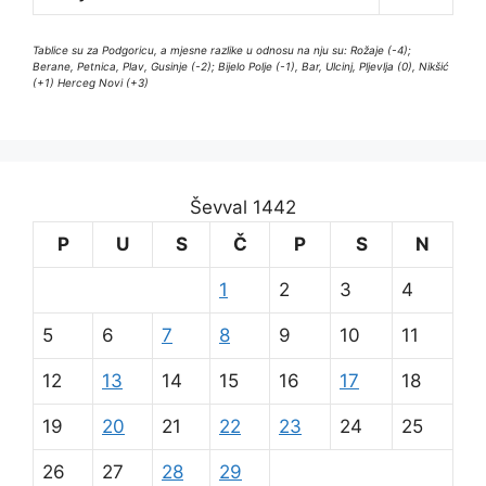
Tablice su za Podgoricu, a mjesne razlike u odnosu na nju su: Rožaje (-4);
Berane, Petnica, Plav, Gusinje (-2); Bijelo Polje (-1), Bar, Ulcinj, Pljevlja (0), Nikšić
(+1) Herceg Novi (+3)
Ševval 1442
P
U
S
Č
P
S
N
1
2
3
4
5
6
7
8
9
10
11
12
13
14
15
16
17
18
19
20
21
22
23
24
25
26
27
28
29