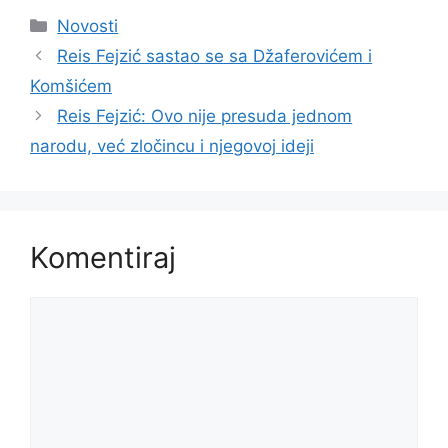
Kategorije
Novosti
Reis Fejzić sastao se sa Džaferovićem i
Komšićem
Reis Fejzić: Ovo nije presuda jednom
narodu, već zločincu i njegovoj ideji
Komentiraj
Komentar