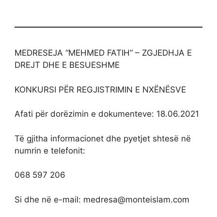
MEDRESEJA “MEHMED FATIH” – ZGJEDHJA E
DREJT DHE E BESUESHME
KONKURSI PËR REGJISTRIMIN E NXËNËSVE
Afati për dorëzimin e dokumenteve: 18.06.2021
Të gjitha informacionet dhe pyetjet shtesë në
numrin e telefonit:
068 597 206
Si dhe në e-mail:
medresa@monteislam.com