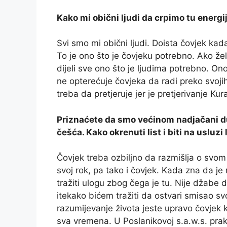
Kako mi obični ljudi da crpimo tu energi
Svi smo mi obični ljudi. Doista čovjek ka
To je ono što je čovjeku potrebno. Ako žel
dijeli sve ono što je ljudima potrebno. On
ne opterećuje čovjeka da radi preko svoji
treba da pretjeruje jer je pretjerivanje K
Priznaćete da smo većinom nadjačani du
češća. Kako okrenuti list i biti na uslu
Čovjek treba ozbiljno da razmišlja o svom 
svoj rok, pa tako i čovjek. Kada zna da je
tražiti ulogu zbog čega je tu. Nije džabe 
itekako bićem tražiti da ostvari smisao s
razumijevanje života jeste upravo čovjek ko
sva vremena. U Poslanikovoj s.a.w.s. praks