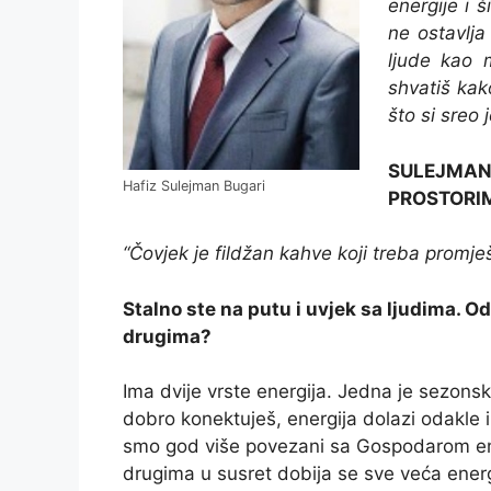
energije i 
ne ostavlja
ljude kao 
shvatiš kako
što si sreo 
SULEJMAN 
Hafiz Sulejman Bugari
PROSTORIM
“Čovjek je fildžan kahve koji treba promješ
Stalno ste na putu i uvjek sa ljudima. Od
drugima?
Ima dvije vrste energija. Jedna je sezon
dobro konektuješ, energija dolazi odakle
smo god više povezani sa Gospodarom energ
drugima u susret dobija se sve veća energ