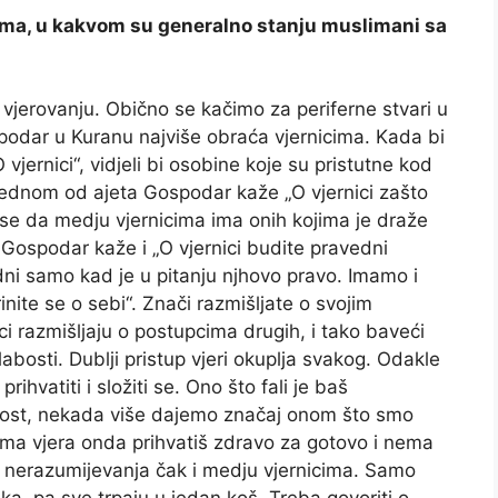
dima, u kakvom su generalno stanju muslimani sa
vjerovanju. Obično se kačimo za periferne stvari u
podar u Kuranu najviše obraća vjernicima. Kada bi
jernici“, vidjeli bi osobine koje su pristutne kod
U jednom od ajeta Gospodar kaže „O vjernici zašto
 se da medju vjernicima ima onih kojima je draže
Gospodar kaže i „O vjernici budite pravedni
dni samo kad je u pitanju njhovo pravo. Imamo i
nite se o sebi“. Znači razmišljate o svojim
i razmišljaju o postupcima drugih, i tako baveći
bosti. Dublji pristup vjeri okuplja svakog. Odakle
ihvatiti i složiti se. Ono što fali je baš
alost, nekada više dajemo značaj onom što smo
prima vjera onda prihvatiš zdravo za gotovo i nema
i nerazumijevanja čak i medju vjernicima. Samo