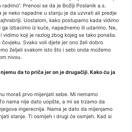
to radimo“. Prenosi se da je Božiji Poslanik a.s.
 je neko napadne u stanju je da uzvrati ali predje
 najhrabriji. Uostalom, kako postupamo kada vidimo
i ga izbacimo iz kuće, napadnemo ili udarimo. Ne,
 vidimo koji je razlog zbog kojeg se tako ponaša.
ovjeku. Svako voli djete jer ono želi dobro
o željeli svakom isto što i sebi onda možemo
om nivou.
e njemu da to priča jer on je drugačiji. Kako ću ja
jenu moraš prvo mijenjati sebe. Mi nemamo
 To nama nije dato uopšte, a mi se trzamo da
 njegova ingerecnija. Nama je dato da mijenjamo
jati stanje. Ti osmijeh i drugi će osmjeh. Kad si