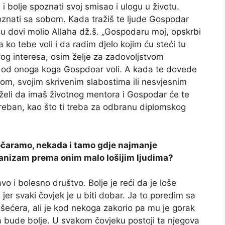
i bolje spoznati svoj smisao i ulogu u životu.
znati sa sobom. Kada tražiš te ljude Gospodar
je u dovi molio Allaha dž.š. „Gospodaru moj, opskrbi
 ko tebe voli i da radim djelo kojim ću steći tu
vog interesa, osim želje za zadovoljstvom
 od onoga koga Gospdoar voli. A kada te dovede
om, svojim skrivenim slabostima ili nesvjesnim
oželi da imaš životnog mentora i Gospodar će te
treban, kao što ti treba za odbranu diplomskog
zočaramo, nekada i tamo gdje najmanje
anizam prema onim malo lošijim ljudima?
o i bolesno društvo. Bolje je reći da je loše
 jer svaki čovjek je u biti dobar. Ja to poredim sa
 šećera, ali je kod nekoga zakorio pa mu je gorak
a bude bolje. U svakom čovjeku postoji ta njegova