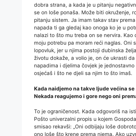
dobra strana, a kada je u pitanju negativn
se on loše ponaša. Može biti okruženje, rod
pitanju sistem. Ja imam takav stav prema 
napada ti ga gledaj kao onoga ko je u pot
nalazi to što mu treba on se nervira. Kao 
moju potrebu pa moram reći naglas. Oni sv
lopovluk, jer u njima postoji dubinska žel
životu dokaže, a volio je, on će ukrasti d
napadima i djelima čovjek je jednostavno u
osjećaš i što ne djeli sa njim to što imaš.
Kada naidjemo na takve ljude većina se
Nekada reagujemo i gore nego oni prem
To je ograničenost. Kada odgovoriš na isti
Pošto univerzalni propis u kojem Gospodar
smisao rekavši: „Oni odbijaju loše dobrot
ono loše što krene prema njema. Ako uzvra