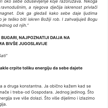
širi oko sebe oduševljenje koje razoružava. Nikoga
 ravnodušnim, a njegova dječija iskrenost privlači
magnet. Dok ga gledaš kako sebe daje ljudima
 je teško biti iskren Božiji rob. I zahvaljuješ Bogu
jednog od njih.”
BUGARI, NAJPOZNATIJI DAIJA NA
A BIVŠE JUGOSLAVIJE
ati”
akle crpite toliku energiju da sebe dajete
ska a druga konstantna. Ja obično kažem kad se
 inače i treba-od Gospodara. Jednog jedinog. Što
ija sve više dolazi. Što više dijelimo i izlazimo
ija.