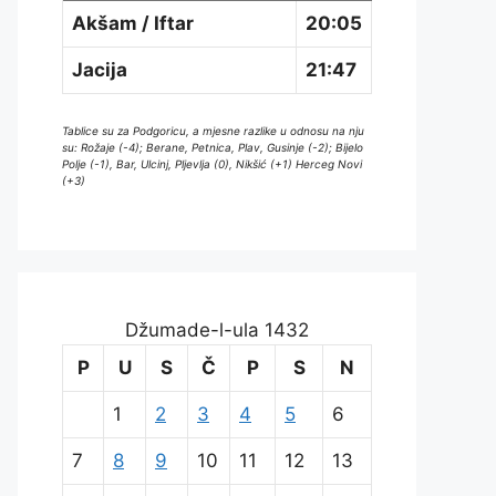
Akšam / Iftar
20:05
Jacija
21:47
Tablice su za Podgoricu, a mjesne razlike u odnosu na nju
su: Rožaje (-4); Berane, Petnica, Plav, Gusinje (-2); Bijelo
Polje (-1), Bar, Ulcinj, Pljevlja (0), Nikšić (+1) Herceg Novi
(+3)
Džumade-l-ula 1432
P
U
S
Č
P
S
N
1
2
3
4
5
6
7
8
9
10
11
12
13