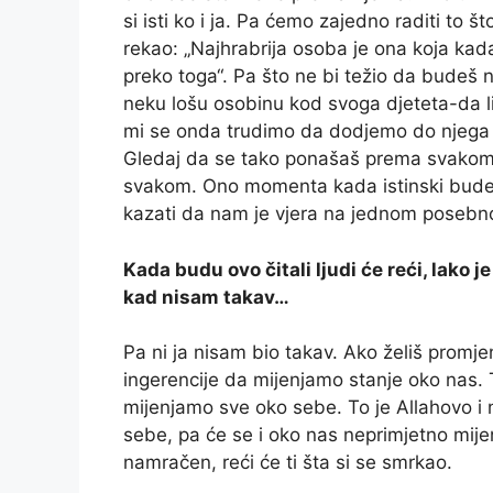
si isti ko i ja. Pa ćemo zajedno raditi to š
rekao: „Najhrabrija osoba je ona koja kada
preko toga“. Pa što ne bi težio da budeš
neku lošu osobinu kod svoga djeteta-da l
mi se onda trudimo da dodjemo do njega i
Gledaj da se tako ponašaš prema svakom č
svakom. Ono momenta kada istinski budem
kazati da nam je vjera na jednom posebn
Kada budu ovo čitali ljudi će reći, lako j
kad nisam takav…
Pa ni ja nisam bio takav. Ako želiš prom
ingerencije da mijenjamo stanje oko nas.
mijenjamo sve oko sebe. To je Allahovo i
sebe, pa će se i oko nas neprimjetno mijen
namračen, reći će ti šta si se smrkao.