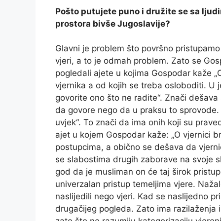
Pošto putujete puno i družite se sa lju
prostora bivše Jugoslavije?
Glavni je problem što površno pristupamo 
vjeri, a to je odmah problem. Zato se Gos
pogledali ajete u kojima Gospodar kaže „O v
vjernika a od kojih se treba osloboditi. 
govorite ono što ne radite“. Znači dešava
da govore nego da u praksu to sprovode. 
uvjek“. To znači da ima onih koji su prave
ajet u kojem Gospodar kaže: „O vjernici bri
postupcima, a obično se dešava da vjernic
se slabostima drugih zaborave na svoje sla
god da je musliman on će taj širok pristup pr
univerzalan pristup temeljima vjere. Naž
naslijedili nego vjeri. Kad se naslijedno 
drugačijeg pogleda. Zato ima razilaženja 