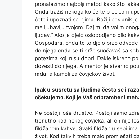
pronalazimo najbolji metod kako što lakše 
Onda tražiš nekoga ko će te prečicom upo
ćete i upoznati sa njima. Božiji poslanik 
me ljubavlju tvojom. Daj mi da volim onoga
ljubav.“ Ako je djelo oslobodjeno bilo kak
Gospodara, onda te to djelo brzo odvede
do njega onda se ti brže suočavaš sa sob
potezima koji nisu dobri. Dakle iskreno p
dovesti do njega. A mentor je stvarno po
rada, a kamoli za čovjekov život.
Ipak u susretu sa ljudima često se i ra
očekujemo. Koji je Vaš odbrambeni meh
Ne postoji loše društvo. Postoji samo zdrav
trenutno kod nekog čovjeka, ali on nije loš
fildžanom kahve. Svaki fildžan u sebi ima
život. Kod takvih treba malo promješati d