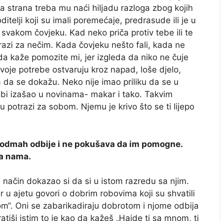
a strana treba mu naći hiljadu razloga zbog kojih
itelji koji su imali poremećaje, predrasude ili je u
svakom čovjeku. Kad neko priča protiv tebe ili te
razi za nečim. Kada čovjeku nešto fali, kada ne
da kaže pomozite mi, jer izgleda da niko ne čuje
oje potrebe ostvaruju kroz napad, loše djelo,
ja da se dokažu. Neko nije imao priliku da se u
a bi izašao u novinama- makar i tako. Takvim
 potrazi za sobom. Njemu je krivo što se ti lijepo
 odmah odbije i ne pokušava da im pomogne.
a nama.
 način dokazao si da si u istom razredu sa njim.
 u ajetu govori o dobrim robovima koji su shvatili
om“. Oni se zabarikadiraju dobrotom i njome odbija
tiši istim to je kao da kažeš „Hajde ti sa mnom, ti