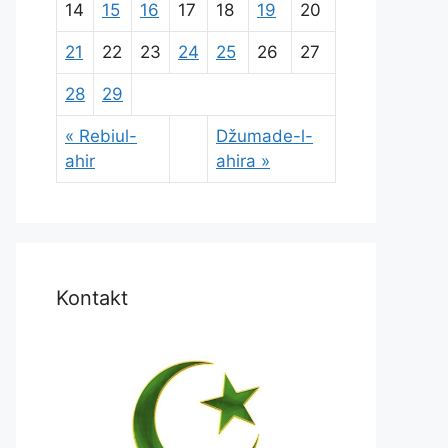
14
15
16
17
18
19
20
21
22
23
24
25
26
27
28
29
« Rebiul-
Džumade-l-
ahir
ahira »
Kontakt