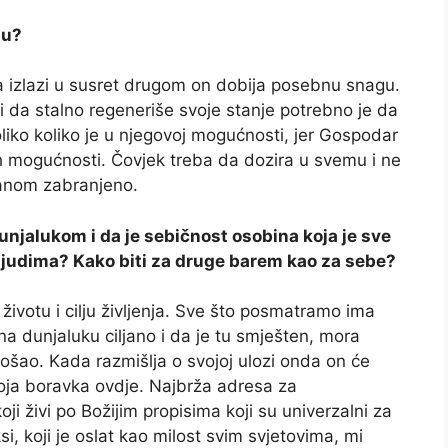
ju?
da izlazi u susret drugom on dobija posebnu snagu.
i da stalno regeneriše svoje stanje potrebno je da
oliko koliko je u njegovoj mogućnosti, jer Gospodar
h mogućnosti. Čovjek treba da dozira u svemu i ne
uranom zabranjeno.
njalukom i da je sebičnost osobina koja je sve
zi ljudima? Kako biti za druge barem kao za sebe?
životu i cilju življenja. Sve što posmatramo ima
 na dunjaluku ciljano i da je tu smješten, mora
došao. Kada razmišlja o svojoj ulozi onda on će
voja boravka ovdje. Najbrža adresa za
ji živi po Božijim propisima koji su univerzalni za
i, koji je oslat kao milost svim svjetovima, mi