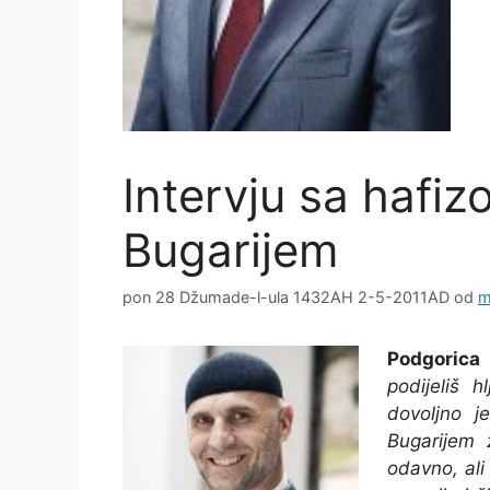
Intervju sa haf
Bugarijem
pon 28 Džumade-l-ula 1432AH 2-5-2011AD
od
m
Podgorica
podijeliš 
dovoljno j
Bugarijem 
odavno, ali