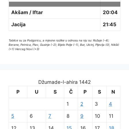
Akšam / Iftar
20:04
Jacija
21:45
Tablice su za Podgoricu, a mjesne razlike u odnosu na nju su: Rožaje (-4);
Berane, Petnica, Plav, Gusinje (-2); Bijelo Polje (-1), Bar, Ulcinj, Pljevlja (0), Nikšić
(+1) Herceg Novi (+3)
Džumade-l-ahira 1442
P
U
S
Č
P
S
N
1
2
3
4
5
6
7
8
9
10
11
12
13
14
15
16
17
18