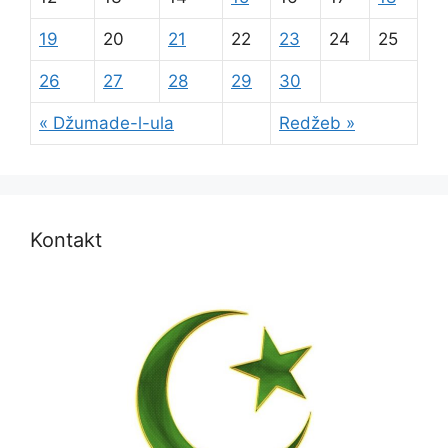
19
20
21
22
23
24
25
26
27
28
29
30
« Džumade-l-ula
Redžeb »
Kontakt