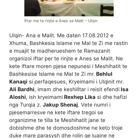
Iftar me te rinjte e Anes se Malit – Ulqin
Ulqin- Ana e Malit. Me daten 17.08.2012 e
Xhuma, Bashkesia Islame ne Mal te Zi me rastin
e muajit te madherueshem te Ramazanit
organizoi iftar per te rinjte e Anes se Malit. Ne
kete iftare moren pjese nepunesi i Meshihatit te
Bashkesise Islame ne Mal te Zi mr.
Behlul
Kanaqi
si perfaqesues, Kryeimami i Ulqinit mr.
Ali Bardhi
, imam dhe keshilltar i reisit efendi
Isa
Aloshi
, ish kryeimami
Rexhep Lika
si dhe hafizi
nga Turqia z.
Jakup Shenaj
. Vete numri i
pjesemarresve ne kete iftare tregoi se
organizime te tilla te Meshihatit jane te
dobishme dhe te domosdoshme ne keto troje
duke mare parasysh dhe rolin qe luajne ne