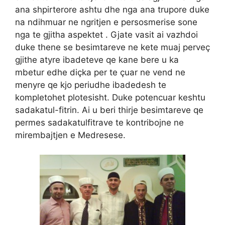
ana shpirterore ashtu dhe nga ana trupore duke
na ndihmuar ne ngritjen e persosmerise sone
nga te gjitha aspektet . Gjate vasit ai vazhdoi
duke thene se besimtareve ne kete muaj perveç
gjithe atyre ibadeteve qe kane bere u ka
mbetur edhe diçka per te çuar ne vend ne
menyre qe kjo periudhe ibadedesh te
kompletohet plotesisht. Duke potencuar keshtu
sadakatul-fitrin.
Ai u beri thirje besimtareve qe
permes sadakatulfitrave te kontribojne ne
mirembajtjen e Medresese.