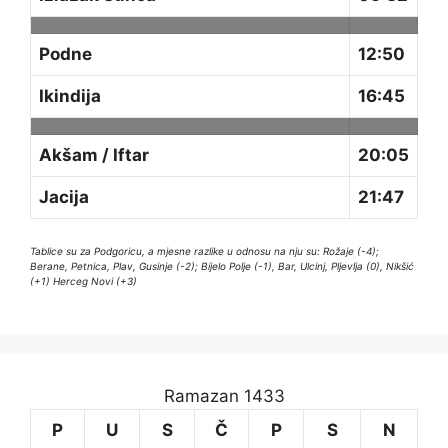
Podne
12:50
Ikindija
16:45
Akšam / Iftar
20:05
Jacija
21:47
Tablice su za Podgoricu, a mjesne razlike u odnosu na nju su: Rožaje (-4);
Berane, Petnica, Plav, Gusinje (-2); Bijelo Polje (-1), Bar, Ulcinj, Pljevlja (0), Nikšić
(+1) Herceg Novi (+3)
Ramazan 1433
P
U
S
Č
P
S
N