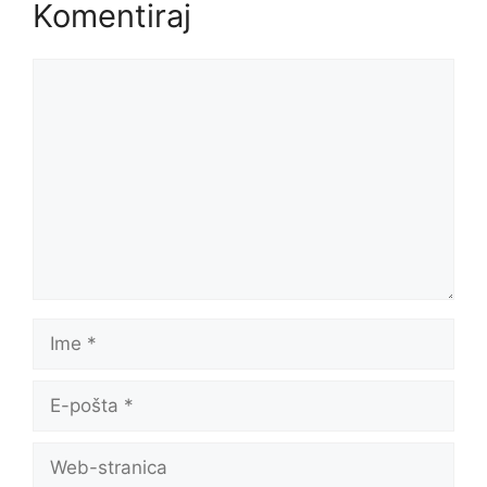
Komentiraj
Komentar
Ime
E-
pošta
Web-
stranica