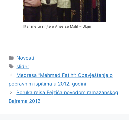
Iftar me te rinjte e Anes se Malit – Ulqin
Kategorije
Novosti
Oznake
slider
Medresa “Mehmed Fatih”: Obavještenje o
popravnim ispitima u 2012. godini
Poruka reisa Fejzića povodom ramazanskog
Bajrama 2012