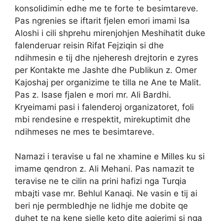
konsolidimin edhe me te forte te besimtareve.
Pas ngrenies se iftarit fjelen emori imami Isa
Aloshi i cili shprehu mirenjohjen Meshihatit duke
falenderuar reisin Rifat Fejziqin si dhe
ndihmesin e tij dhe njeheresh drejtorin e zyres
per Kontakte me Jashte dhe Publikun z. Omer
Kajoshaj per organizime te tilla ne Ane te Malit.
Pas z. Isase fjalen e mori mr. Ali Bardhi.
Kryeimami pasi i falenderoj organizatoret, foli
mbi rendesine e rrespektit, mirekuptimit dhe
ndihmeses ne mes te besimtareve.
Namazi i teravise u fal ne xhamine e Milles ku si
imame qendron z. Ali Mehani. Pas namazit te
teravise
ne te cilin na prini hafizi nga Turqia
mbajti vase mr. Behlul Kanaqi. Ne vasin e tij ai
beri nje permbledhje ne lidhje me dobite qe
duhet te na kene sjelle keto dite agjerimi si nga