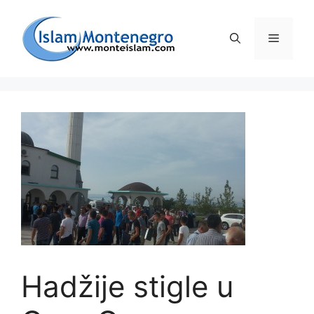
Preskoči
na
Izborni
sadržaj
Hadžije stigle u