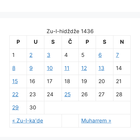
Zu-l-hidždže 1436
P
U
S
Č
P
S
N
1
2
3
4
5
6
7
8
9
10
11
12
13
14
15
16
17
18
19
20
21
22
23
24
25
26
27
28
29
30
« Zu-l-ka'de
Muharrem »