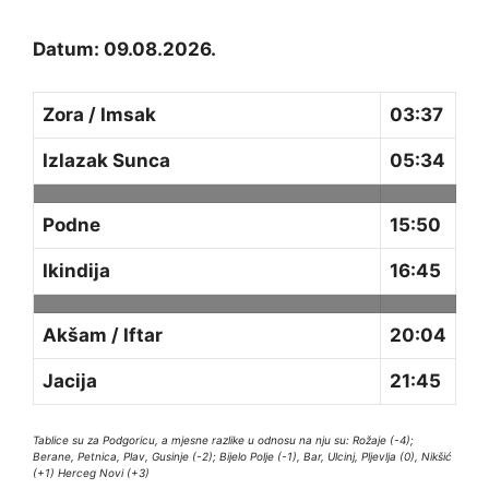
Datum: 09.08.2026.
Zora / Imsak
03:37
Izlazak Sunca
05:34
Podne
15:50
Ikindija
16:45
Akšam / Iftar
20:04
Jacija
21:45
Tablice su za Podgoricu, a mjesne razlike u odnosu na nju su: Rožaje (-4);
Berane, Petnica, Plav, Gusinje (-2); Bijelo Polje (-1), Bar, Ulcinj, Pljevlja (0), Nikšić
(+1) Herceg Novi (+3)