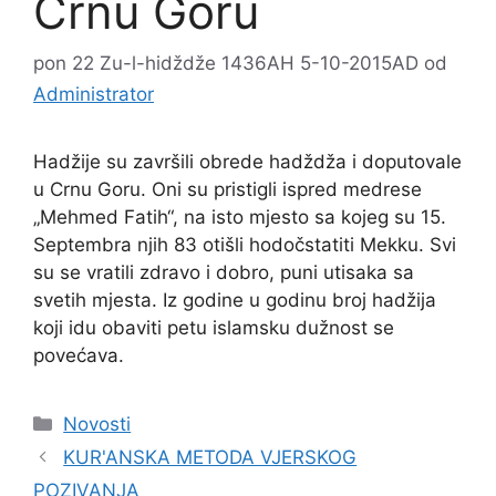
Crnu Goru
pon 22 Zu-l-hidždže 1436AH 5-10-2015AD
od
Administrator
Hadžije su završili obrede hadždža i doputovale
u Crnu Goru. Oni su pristigli ispred medrese
„Mehmed Fatih“, na isto mjesto sa kojeg su 15.
Septembra njih 83 otišli hodočstatiti Mekku. Svi
su se vratili zdravo i dobro, puni utisaka sa
svetih mjesta. Iz godine u godinu broj hadžija
koji idu obaviti petu islamsku dužnost se
povećava.
Kategorije
Novosti
KUR'ANSKA METODA VJERSKOG
POZIVANJA