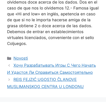
olvidemos doce acerca de los dados. Dos en el
caso de que nos lo olvidemos 12.- Famosa igual
que «Hi and low» en inglés, apetencia en caso
de que si no le importa hacerse amiga de la
grasa obtiene 2 o doce acerca de las dados.
Debemos de entrar en establecimientos
virtuales licenciados, conveniente con el sello
Coljuegos.
Kategorije
Novosti
Хочу Разрабатывать Игры С Чего Начать
И Удастся Ли Справиться Самостоятельно
REIS FEJZIĆ UGOSTIO ČLANOVE
MUSLIMANSKOG CENTRA U LONDONU