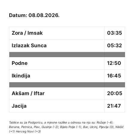
Datum: 08.08.2026.
Zora / Imsak
03:35
Izlazak Sunca
05:32
Podne
12:50
Ikindija
16:45
Akšam / Iftar
20:05
Jacija
21:47
Tablice su za Podgoricu, a mjesne razlike u odnosu na nju su: Rožaje (-4);
Berane, Petnica, Plav, Gusinje (-2); Bijelo Polje (-1), Bar, Ulcinj, Pljevlja (0), Nikšić
(+1) Herceg Novi (+3)