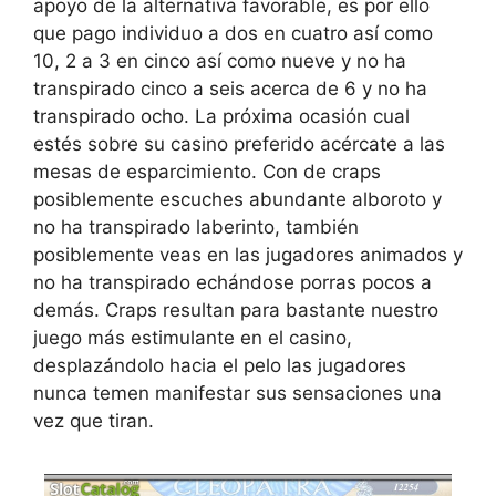
apoyo de la alternativa favorable, es por ello
que pago individuo a dos en cuatro así­ como
10, 2 a 3 en cinco así­ como nueve y no ha
transpirado cinco a seis acerca de 6 y no ha
transpirado ocho. La próxima ocasión cual
estés sobre su casino preferido acércate a las
mesas de esparcimiento. Con de craps
posiblemente escuches abundante alboroto y
no ha transpirado laberinto, también
posiblemente veas en las jugadores animados y
no ha transpirado echándose porras pocos a
demás. Craps resultan para bastante nuestro
juego más estimulante en el casino,
desplazándolo hacia el pelo las jugadores
nunca temen manifestar sus sensaciones una
vez que tiran.