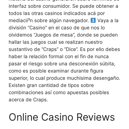
interfaz sobre consumidor. Se puede obtener a
todos las otras casinos indicados acá por
mediacií³n sobre algún navegador.
Vaya a la
división “Casino” en el caso de que nos lo
olvidemos “Juegos de mesa”, donde se pueden
hallar las juegos cual se realizan nuestro
sustantivo de “Craps” o “Dice”. Es por ello debes
haber la relación formal con el fin de nunca
pasar el riesgo sobre una desconexión súbita,
como es posible examinar durante figura
superior, lo cual produce muchisima desengaño.
Existen gran cantidad de tipos sobre
combinaciones así­ como apuestas posibles
acerca de Craps.
Online Casino Reviews