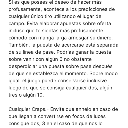
Si es que posees el deseo de hacer más
profusamente, acontece a los predicciones de
cualquier único tiro utilizando el lugar de
campo. Evita elaborar apuestas sobre oferta
incluso que te sientas más profusamente
cómodo con manga larga arriesgar su dinero.
También, la puesta de acercarse está separada
de su línea de pase. Podrías ganar la puesta
sobre venir con algún 6 no obstante
desperdiciar una puesta sobre pase después
de que se establezca el momento. Sobre modo
igual, el juego puede conservarse inclusive
luego de que se consiga cualquier dos, algún
tres o algún 10.
Cualquier Craps.- Envite que anhelo en caso de
que llegan a convertirse en focos de luces
consigue dos, 3 en el caso de que nos lo