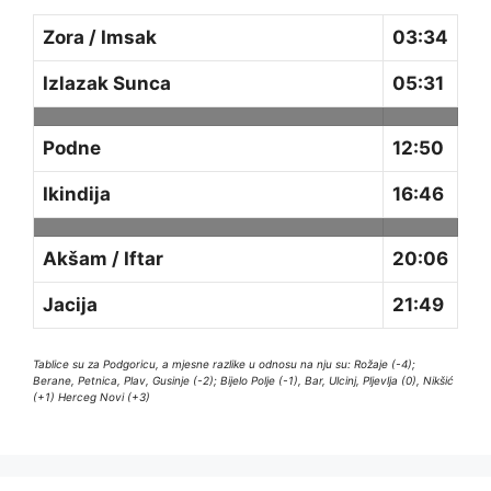
Zora / Imsak
03:34
Izlazak Sunca
05:31
Podne
12:50
Ikindija
16:46
Akšam / Iftar
20:06
Jacija
21:49
Tablice su za Podgoricu, a mjesne razlike u odnosu na nju su: Rožaje (-4);
Berane, Petnica, Plav, Gusinje (-2); Bijelo Polje (-1), Bar, Ulcinj, Pljevlja (0), Nikšić
(+1) Herceg Novi (+3)