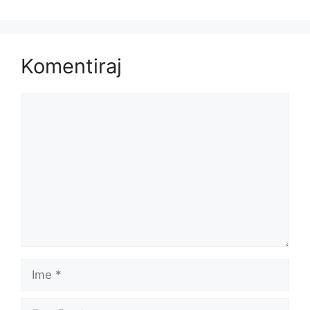
Komentiraj
Komentar
Ime
E-