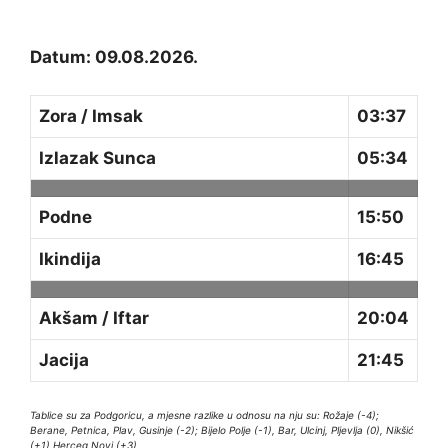
Datum: 09.08.2026.
Zora / Imsak
03:37
Izlazak Sunca
05:34
Podne
15:50
Ikindija
16:45
Akšam / Iftar
20:04
Jacija
21:45
Tablice su za Podgoricu, a mjesne razlike u odnosu na nju su: Rožaje (-4);
Berane, Petnica, Plav, Gusinje (-2); Bijelo Polje (-1), Bar, Ulcinj, Pljevlja (0), Nikšić
(+1) Herceg Novi (+3)