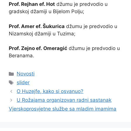
Prof. Rejhan ef. Hot
džumu je predvodio u
gradskoj džamiji u Bijelom Polju;
Prof. Amer ef. Šukurica
džumu je predvodio u
Nizamskoj džamiji u Tuzima;
Prof. Zejno ef. Omeragić
džumu je predvodio u
Beranama.
Kategorije
Novosti
Oznake
slider
O Huzejfe, kako si osvanuo?
U Rožajama organizovan radni sastanak
Vjerskoprosvjetne službe sa mladim imamima