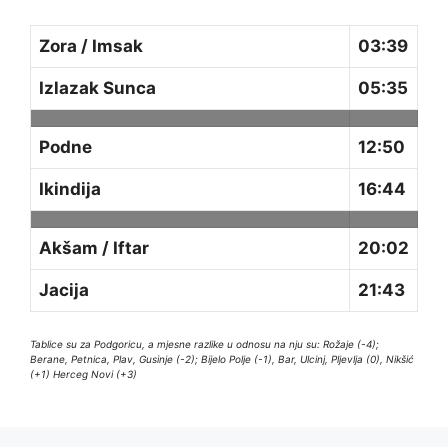
Zora / Imsak
03:39
Izlazak Sunca
05:35
Podne
12:50
Ikindija
16:44
Akšam / Iftar
20:02
Jacija
21:43
Tablice su za Podgoricu, a mjesne razlike u odnosu na nju su: Rožaje (-4);
Berane, Petnica, Plav, Gusinje (-2); Bijelo Polje (-1), Bar, Ulcinj, Pljevlja (0), Nikšić
(+1) Herceg Novi (+3)