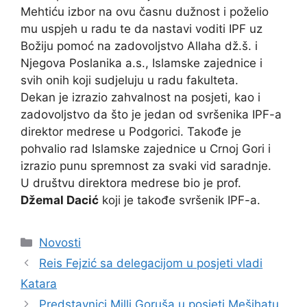
Mehtiću izbor na ovu časnu dužnost i poželio
mu uspjeh u radu te da nastavi voditi IPF uz
Božiju pomoć na zadovoljstvo Allaha dž.š. i
Njegova Poslanika a.s., Islamske zajednice i
svih onih koji sudjeluju u radu fakulteta.
Dekan je izrazio zahvalnost na posjeti, kao i
zadovoljstvo da što je jedan od svršenika IPF-a
direktor medrese u Podgorici. Takođe je
pohvalio rad Islamske zajednice u Crnoj Gori i
izrazio punu spremnost za svaki vid saradnje.
U društvu direktora medrese bio je prof.
Džemal Dacić
koji je takođe svršenik IPF-a.
Kategorije
Novosti
Reis Fejzić sa delegacijom u posjeti vladi
Katara
Predstavnici Milli Goruša u posjeti Mešihatu