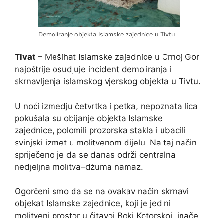
Demoliranje objekta Islamske zajednice u Tivtu
Tivat
– Mešihat Islamske zajednice u Crnoj Gori
najoštrije osudjuje incident demoliranja i
skrnavljenja islamskog vjerskog objekta u Tivtu.
U noći izmedju četvrtka i petka, nepoznata lica
pokušala su obijanje objekta Islamske
zajednice, polomili prozorska stakla i ubacili
svinjski izmet u molitvenom dijelu. Na taj način
spriječeno je da se danas održi centralna
nedjeljna molitva–džuma namaz.
Ogorčeni smo da se na ovakav način skrnavi
objekat Islamske zajednice, koji je jedini
molitveni prostor u čitavoj Boki Kotorskoj, inače