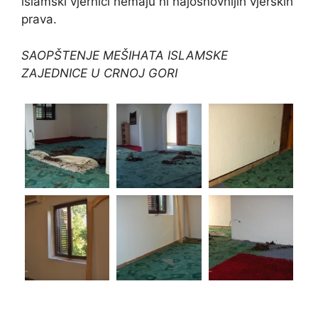
islamski vjernici nemaju ni najosnovnijih vjerskih
prava.
SAOPŠTENJE MEŠIHATA ISLAMSKE
ZAJEDNICE U CRNOJ GORI