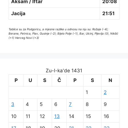
Akšam / Iftar
20:08
Jacija
21:51
Tablice su za Podgoricu, a mjesne razlike u odnosu na nju su: Rožaje (-4);
Berane, Petnica, Plav, Gusinje (-2); Bijelo Polje (-1), Bar, Ulcinj, Pljevlja (0), Nikšić
(+1) Herceg Novi (+3)
Zu-l-ka'de 1431
P
U
S
Č
P
S
N
1
2
3
4
5
6
7
8
9
10
11
12
13
14
15
16