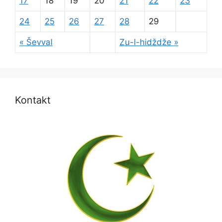
17
18
19
20
21
22
23
24
25
26
27
28
29
« Ševval
Zu-l-hidždže »
Kontakt