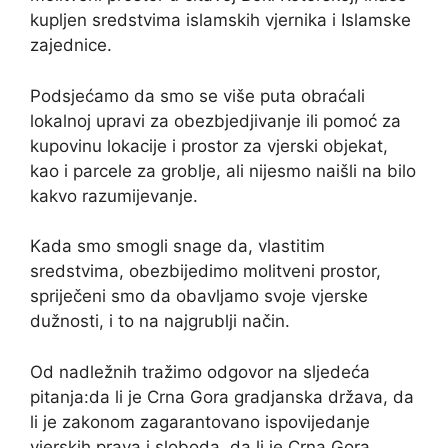
kupljen sredstvima islamskih vjernika i Islamske
zajednice.
Podsjećamo da smo se više puta obraćali
lokalnoj upravi za obezbjedjivanje ili pomoć za
kupovinu lokacije i prostor za vjerski objekat,
kao i parcele za groblje, ali nijesmo naišli na bilo
kakvo razumijevanje.
Kada smo smogli snage da, vlastitim
sredstvima, obezbijedimo molitveni prostor,
spriječeni smo da obavljamo svoje vjerske
dužnosti, i to na najgrublji način.
Od nadležnih tražimo odgovor na sljedeća
pitanja:da li je Crna Gora gradjanska država, da
li je zakonom zagarantovano ispovijedanje
vjerskih prava i sloboda, da li je Crna Gora