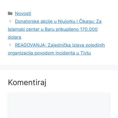
Kategorije
Novosti
Donatorske akcije u Njujorku i Čikagu: Za
Islamski centar u Baru prikupljeno 170.000
dolara
REAGOVANJA: Zajednička izjava pojedinih
organizacija povodom incidenta u Tivtu
Komentiraj
Komentar