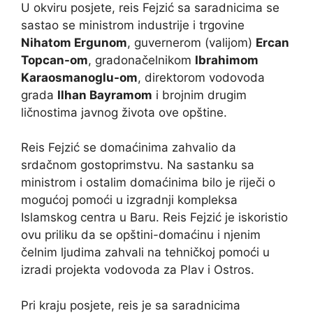
U okviru posjete, reis Fejzić sa saradnicima se
sastao se ministrom industrije i trgovine
Nihatom Ergunom
, guvernerom (valijom)
Ercan
Topcan-om
, gradonačelnikom
Ibrahimom
Karaosmanoglu-om
, direktorom vodovoda
grada
Ilhan Bayramom
i brojnim drugim
ličnostima javnog života ove opštine.
Reis Fejzić se domaćinima zahvalio da
srdačnom gostoprimstvu. Na sastanku sa
ministrom i ostalim domaćinima bilo je riječi o
mogućoj pomoći u izgradnji kompleksa
Islamskog centra u Baru. Reis Fejzić je iskoristio
ovu priliku da se opštini-domaćinu i njenim
čelnim ljudima zahvali na tehničkoj pomoći u
izradi projekta vodovoda za Plav i Ostros.
Pri kraju posjete, reis je sa saradnicima