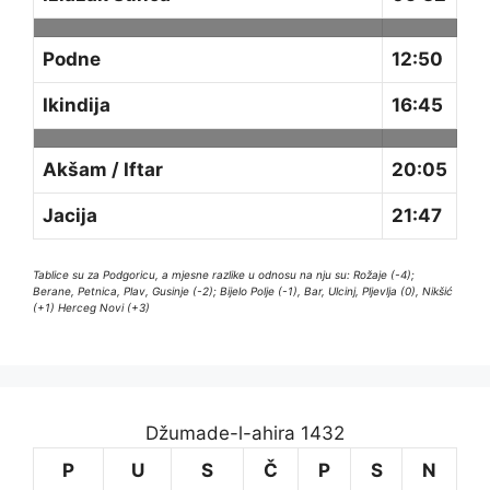
Podne
12:50
Ikindija
16:45
Akšam / Iftar
20:05
Jacija
21:47
Tablice su za Podgoricu, a mjesne razlike u odnosu na nju su: Rožaje (-4);
Berane, Petnica, Plav, Gusinje (-2); Bijelo Polje (-1), Bar, Ulcinj, Pljevlja (0), Nikšić
(+1) Herceg Novi (+3)
Džumade-l-ahira 1432
P
U
S
Č
P
S
N