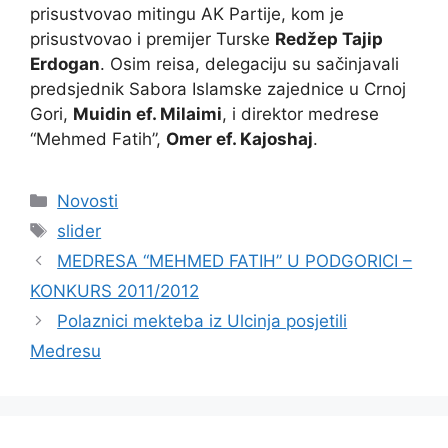
prisustvovao mitingu AK Partije, kom je
prisustvovao i premijer Turske
Redžep Tajip
Erdogan
. Osim reisa, delegaciju su sačinjavali
predsjednik Sabora Islamske zajednice u Crnoj
Gori,
Muidin ef. Milaimi
, i direktor medrese
“Mehmed Fatih”,
Omer ef. Kajoshaj
.
Kategorije
Novosti
Oznake
slider
MEDRESA “MEHMED FATIH” U PODGORICI –
KONKURS 2011/2012
Polaznici mekteba iz Ulcinja posjetili
Medresu