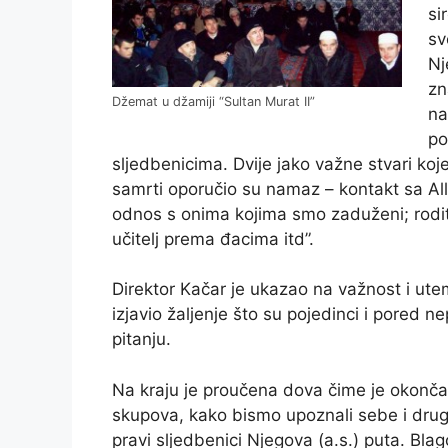
si
sv
Nj
zn
Džemat u džamiji “Sultan Murat II”
na
po
sljedbenicima. Dvije jako važne stvari koj
samrti oporučio su namaz – kontakt sa All
odnos s onima kojima smo zaduženi; rodit
učitelj prema đacima itd”.
Direktor Kačar je ukazao na važnost i uteme
izjavio žaljenje što su pojedinci i pored 
pitanju.
Na kraju je proučena dova čime je okonča
skupova, kako bismo upoznali sebe i drug
pravi sljedbenici Njegova (a.s.) puta. Bl