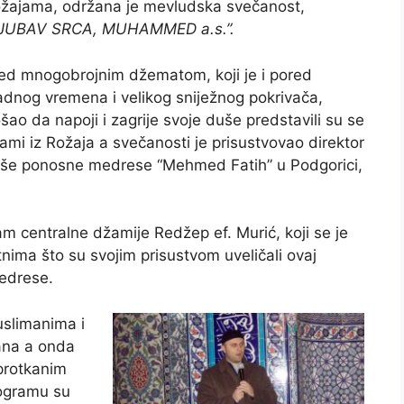
žajama, održana je mevludska svečanost,
JUBAV SRCA, MUHAMMED a.s.”.
ed mnogobrojnim džematom, koji je i pored
adnog vremena i velikog sniježnog pokrivača,
šao da napoji i zagrije svoje duše predstavili su se
ami iz Rožaja a svečanosti je prisustvovao direktor
še ponosne medrese “Mehmed Fatih” u Podgorici,
centralne džamije Redžep ef. Murić, koji se je
tnima što su svojim prisustvom uveličali ovaj
medrese.
slimanima i
’ana a onda
 protkanim
rogramu su