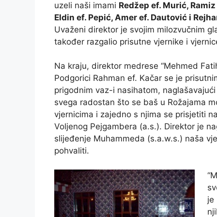
uzeli naši imami
Redžep ef. Murić, Ramiz 
Eldin ef. Pepić, Amer ef. Dautović i Rejha
Uvaženi direktor je svojim milozvučnim g
također razgalio prisutne vjernike i vjernic
Na kraju, direktor medrese “Mehmed Fati
Podgorici Rahman ef. Kačar se je prisutni
prigodnim vaz-i nasihatom, naglašavajući 
svega radostan što se baš u Rožajama mo
vjernicima i zajedno s njima se prisjetiti 
Voljenog Pejgambera (a.s.). Direktor je na
slijeđenje Muhammeda (s.a.w.s.) naša vj
pohvaliti.
“M
sv
je
nj