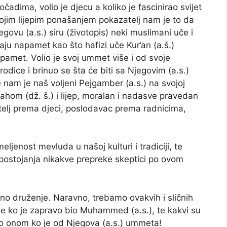
ročadima, volio je djecu a koliko je fascinirao svijet
ojim lijepim ponašanjem pokazatelj nam je to da
egovu (a.s.) siru (životopis) neki muslimani uče i
aju napamet kao što hafizi uče Kur’an (a.š.)
pamet. Volio je svoj ummet više i od svoje
rodice i brinuo se šta će biti sa Njegovim (a.s.)
e nam je naš voljeni Pejgamber (a.s.) na svojoj
ahom (dž. š.) i lijep, moralan i nadasve pravedan
elj prema djeci, poslodavac prema radnicima,
ljenost mevluda u našoj kulturi i tradiciji, te
nepostojanja nikakve prepreke skeptici po ovom
no druženje. Naravno, trebamo ovakvih i sličnih
e ko je zapravo bio Muhammed (a.s.), te kakvi su
ago onom ko je od Njegova (a.s.) ummeta!