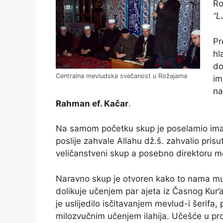
Ro
“L
Pr
hl
do
Centralna mevludska svečanost u Rožajama
im
na
Rahman ef. Kačar
.
Na samom početku skup je poselamio imam 
poslije zahvale Allahu dž.š. zahvalio prisu
veličanstveni skup a posebno direktoru 
Naravno skup je otvoren kako to nama mu
dolikuje učenjem par ajeta iz Časnog Kur
je uslijedilo isčitavanjem mevlud-i šerifa,
milozvučnim učenjem ilahija. Učešće u p