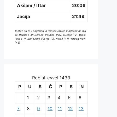
Akšam / Iftar
20:06
Jacija
21:49
Tablice su za Podgoricu, a mjesne razlike u odnosu na nju
su: Rožaje (-4); Berane, Petnica, Plav, Gusinje (-2); Bijelo
Polje (-1), Bar, Ulcinj, Pljevlja (0), Nikšić (+1) Herceg Novi
(+3)
Rebiul-evvel 1433
P
U
S
Č
P
S
N
1
2
3
4
5
6
7
8
9
10
11
12
13