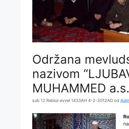
Održana mevlud
nazivom “LJUBA
MUHAMMED a.s.
sub 12 Rebiul-evvel 1433AH 4-2-2012AD
od
Admi
Ro
na