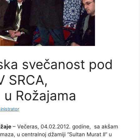
ska svečanost pod
V SRCA,
 u Rožajama
nistrator
žaje
– Večeras, 04.02.2012. godine, sa akšam
maza, u centralnoj džamiji “Sultan Murat II” u