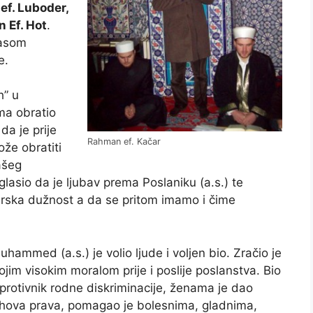
ef. Luboder,
n Ef. Hot
.
lasom
e.
h” u
ma obratio
da je prije
Rahman ef. Kačar
že obratiti
našeg
glasio da je ljubav prema Poslaniku (a.s.) te
erska dužnost a da se pritom imamo i čime
uhammed (a.s.) je volio ljude i voljen bio. Zračio je
ojim visokim moralom prije i poslije poslanstva. Bio
 protivnik rodne diskriminacije, ženama je dao
ihova prava, pomagao je bolesnima, gladnima,