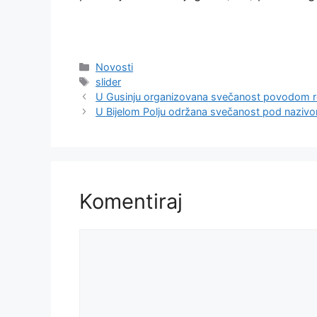
Kategorije
Novosti
Oznake
slider
U Gusinju organizovana svečanost povodom ro
U Bijelom Polju održana svečanost pod nazi
Komentiraj
Komentar