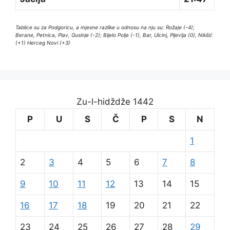
Tablice su za Podgoricu, a mjesne razlike u odnosu na nju su: Rožaje (-4);
Berane, Petnica, Plav, Gusinje (-2); Bijelo Polje (-1), Bar, Ulcinj, Pljevlja (0), Nikšić
(+1) Herceg Novi (+3)
Zu-l-hidždže 1442
P
U
S
Č
P
S
N
1
2
3
4
5
6
7
8
9
10
11
12
13
14
15
16
17
18
19
20
21
22
23
24
25
26
27
28
29