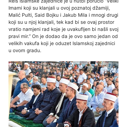
Reis Islamske zajednice je u hutbi poručio “Veliki
Imami koji su klanjali u ovoj poznatoj džamiji,
Malić Pulti, Said Bojku i Jakub Mila i mnogi drugi
koji su u njoj klanjali, tek kad bi se ovaj prostor
vratio namjeni rad koje je uvakufljen bi našli svoj
pravi mir.” On je dodao da je ovo samo jedan od
velikih vakufa koji je oduzet Islamskoj zajednici
u ovom gradu.