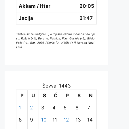
Akšam / Iftar
20:05
Jacija
21:47
Tablice su za Podgoricu, a mjesne razlike u odnosu na nju
su: Rožaje (-4); Berane, Petnica, Plav, Gusinje (-2); Bijelo
Polje (-1), Bar, Ulcinj, Pljevlja (0), Nikšić (+1) Herceg Novi
(+3)
Ševval 1443
P
U
S
Č
P
S
N
1
2
3
4
5
6
7
8
9
10
11
12
13
14