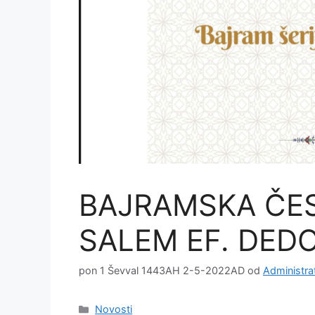
BAJRAMSKA ČES
SALEM EF. DED
pon 1 Ševval 1443AH 2-5-2022AD
od
Administra
Kategorije
Novosti