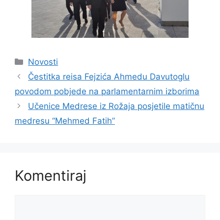
Kategorije
Novosti
Čestitka reisa Fejzića Ahmedu Davutoglu
povodom pobjede na parlamentarnim izborima
Učenice Medrese iz Rožaja posjetile matičnu
medresu “Mehmed Fatih”
Komentiraj
Komentar