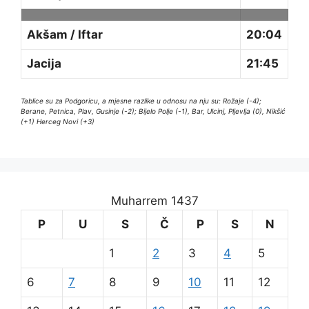
Akšam / Iftar
20:04
Jacija
21:45
Tablice su za Podgoricu, a mjesne razlike u odnosu na nju su: Rožaje (-4);
Berane, Petnica, Plav, Gusinje (-2); Bijelo Polje (-1), Bar, Ulcinj, Pljevlja (0), Nikšić
(+1) Herceg Novi (+3)
Muharrem 1437
P
U
S
Č
P
S
N
1
2
3
4
5
6
7
8
9
10
11
12