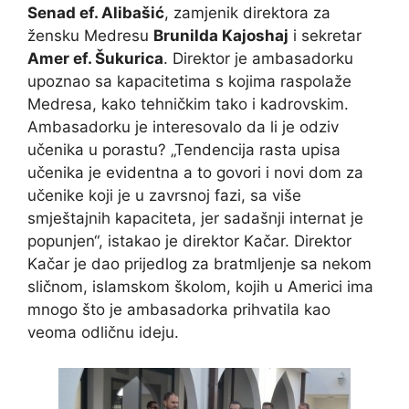
Senad ef. Alibašić
, zamjenik direktora za
žensku Medresu
Brunilda Kajoshaj
i sekretar
Amer ef. Šukurica
. Direktor je ambasadorku
upoznao sa kapacitetima s kojima raspolaže
Medresa, kako tehničkim tako i kadrovskim.
Ambasadorku je interesovalo da li je odziv
učenika u porastu? „Tendencija rasta upisa
učenika je evidentna a to govori i novi dom za
učenike koji je u zavrsnoj fazi, sa više
smještajnih kapaciteta, jer sadašnji internat je
popunjen“, istakao je direktor Kačar. Direktor
Kačar je dao prijedlog za bratmljenje sa nekom
sličnom, islamskom školom, kojih u Americi ima
mnogo što je ambasadorka prihvatila kao
veoma odličnu ideju.