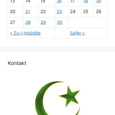
13
14
15
16
17
18
19
20
21
22
23
24
25
26
27
28
29
30
« Zu-l-hidždže
Safer »
Kontakt