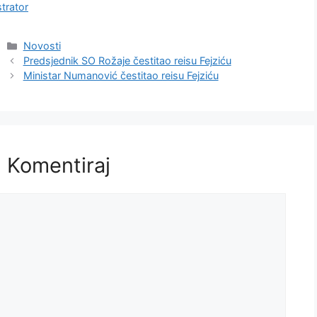
trator
Kategorije
Novosti
Predsjednik SO Rožaje čestitao reisu Fejziću
Ministar Numanović čestitao reisu Fejziću
Komentiraj