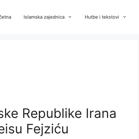
četna
Islamska zajednica
Hutbe i tekstovi
ke Republike Irana
eisu Fejziću