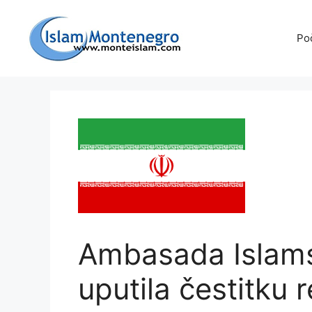
Preskoči
na
Po
sadržaj
Ambasada Islams
uputila čestitku r