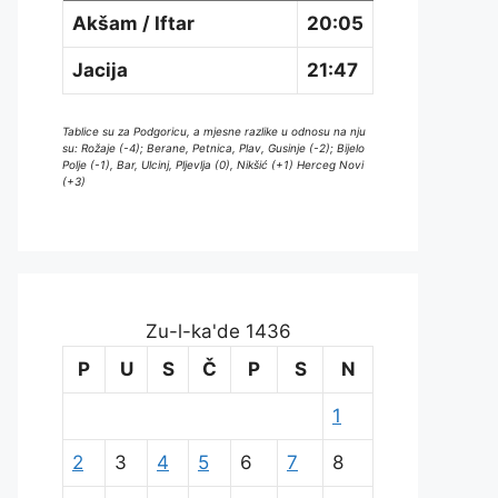
Akšam / Iftar
20:05
Jacija
21:47
Tablice su za Podgoricu, a mjesne razlike u odnosu na nju
su: Rožaje (-4); Berane, Petnica, Plav, Gusinje (-2); Bijelo
Polje (-1), Bar, Ulcinj, Pljevlja (0), Nikšić (+1) Herceg Novi
(+3)
Zu-l-ka'de 1436
P
U
S
Č
P
S
N
1
2
3
4
5
6
7
8