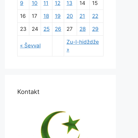
9
10
11
12
13
14
15
16
17
18
19
20
21
22
23
24
25
26
27
28
29
Zu-l-hidždže
« Ševval
»
Kontakt