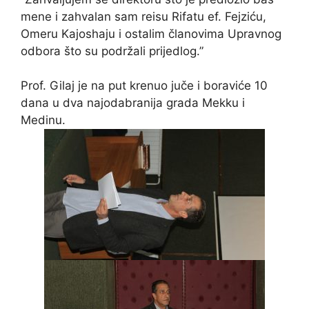
mene i zahvalan sam reisu Rifatu ef. Fejziću,
Omeru Kajoshaju i ostalim članovima Upravnog
odbora što su podržali prijedlog.”
Prof. Gilaj je na put krenuo juče i boraviće 10
dana u dva najodabranija grada Mekku i
Medinu.