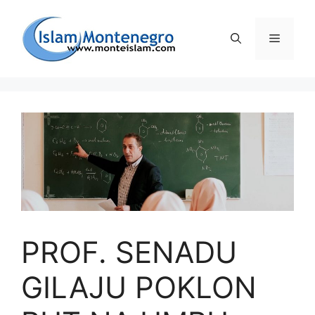
Preskoči
na
Izborni
sadržaj
PROF. SENADU
GILAJU POKLON