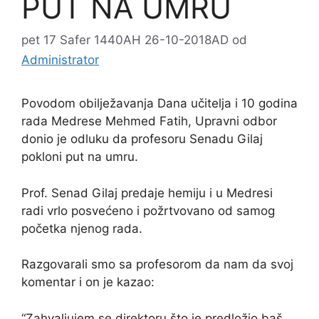
PUT NA UMRU
pet 17 Safer 1440AH 26-10-2018AD
od
Administrator
Povodom obilježavanja Dana učitelja i 10 godina
rada Medrese Mehmed Fatih, Upravni odbor
donio je odluku da profesoru Senadu Gilaj
pokloni put na umru.
Prof. Senad Gilaj predaje hemiju i u Medresi
radi vrlo posvećeno i požrtvovano od samog
početka njenog rada.
Razgovarali smo sa profesorom da nam da svoj
komentar i on je kazao:
“Zahvaljujem se direktoru što je predložio baš