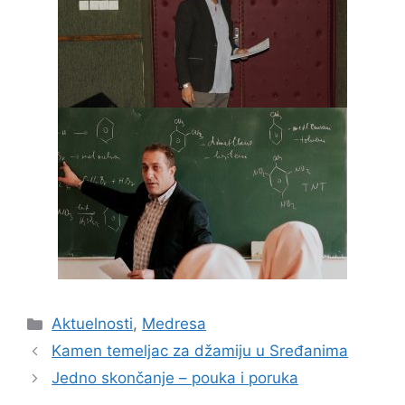
Kategorije
Aktuelnosti
,
Medresa
Kamen temeljac za džamiju u Sređanima
Jedno skončanje – pouka i poruka