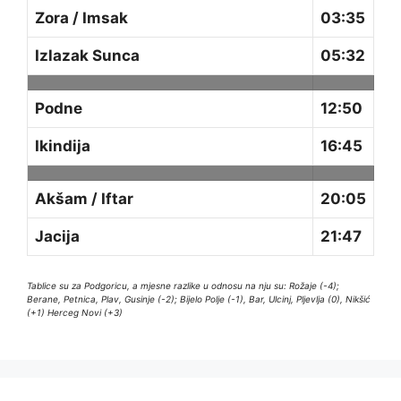
Zora / Imsak
03:35
Izlazak Sunca
05:32
Podne
12:50
Ikindija
16:45
Akšam / Iftar
20:05
Jacija
21:47
Tablice su za Podgoricu, a mjesne razlike u odnosu na nju su: Rožaje (-4);
Berane, Petnica, Plav, Gusinje (-2); Bijelo Polje (-1), Bar, Ulcinj, Pljevlja (0), Nikšić
(+1) Herceg Novi (+3)