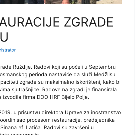
AURACIJE ZGRADE
VU
istrator
grade Ruždije. Radovi koji su počeli u Septembru
z osmanskog perioda nastaviće da služi Medžlisu
aciteti zgrade su maksimalno iskorišteni, kako bi
vima sjutrašnjice. Radove na zgradi je finansirala
e izvodila firma DOO HRF Bijelo Polje.
 2019. u prisustvu direktora Uprave za inostranstvo
koordinisao procesom restauracije, predsjednika
inana ef. Latića. Radovi su završeni u
ete restauracije.