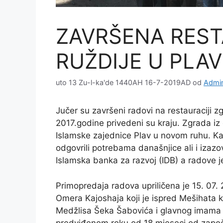
ZAVRŠENA REST
RUŽDIJE U PLA
uto 13 Zu-l-ka'de 1440AH 16-7-2019AD
od
Admin
Jučer su završeni radovi na restauraciji z
2017.godine privedeni su kraju. Zgrada i
Islamske zajednice Plav u novom ruhu. Kap
odgovrili potrebama današnjice ali i izazo
Islamska banka za razvoj (IDB) a radove j
Primopredaja radova upriličena je 15. 07.
Omera Kajoshaja koji je ispred Mešihata 
Medžlisa Šeka Šabovića i glavnog imama S
predviđenom roku od 18 mjeseci od započ