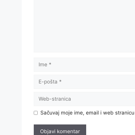
Ime
E-
pošta
Web-
stranica
Sačuvaj moje ime, email i web strani