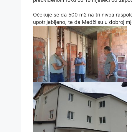
Očekuje se da 500 m2 na tri nivoa raspol
upotrijebljeno, te da Medžlisu u dobroj mj