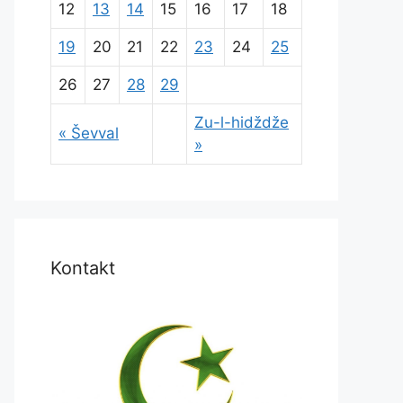
12
13
14
15
16
17
18
19
20
21
22
23
24
25
26
27
28
29
Zu-l-hidždže
« Ševval
»
Kontakt