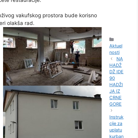
oživog vakufskog prostora bude korisno
eri olakša rad.
Kategorije
Aktuel
nosti
NA
HADŽ
DŽ IDE
90
HADŽI
JA IZ
CRNE
GORE
Instruk
cije za
uplatu
kurban