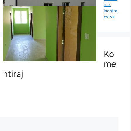
a iz
inostra
nstva
Ko
me
ntiraj