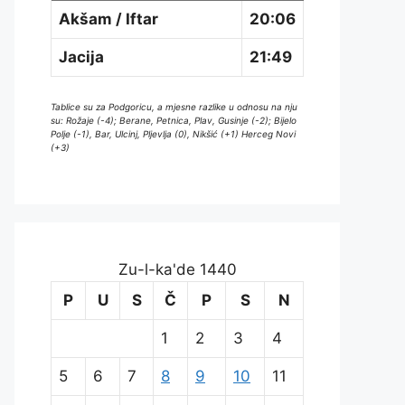
Akšam / Iftar
20:06
Jacija
21:49
Tablice su za Podgoricu, a mjesne razlike u odnosu na nju
su: Rožaje (-4); Berane, Petnica, Plav, Gusinje (-2); Bijelo
Polje (-1), Bar, Ulcinj, Pljevlja (0), Nikšić (+1) Herceg Novi
(+3)
Zu-l-ka'de 1440
P
U
S
Č
P
S
N
1
2
3
4
5
6
7
8
9
10
11