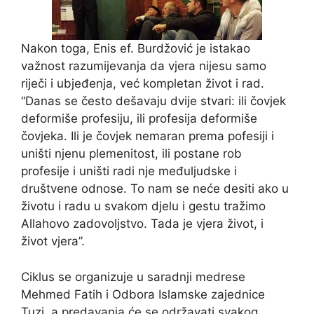
Nakon toga, Enis ef. Burdžović je istakao
važnost razumijevanja da vjera nijesu samo
riječi i ubjeđenja, već kompletan život i rad.
“Danas se često dešavaju dvije stvari: ili čovjek
deformiše profesiju, ili profesija deformiše
čovjeka. Ili je čovjek nemaran prema pofesiji i
uništi njenu plemenitost, ili postane rob
profesije i uništi radi nje međuljudske i
društvene odnose. To nam se neće desiti ako u
životu i radu u svakom djelu i gestu tražimo
Allahovo zadovoljstvo. Tada je vjera život, i
život vjera”.
Ciklus se organizuje u saradnji medrese
Mehmed Fatih i Odbora Islamske zajednice
Tuzi, a predavanja će se održavati svakog