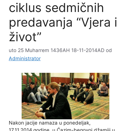
ciklus sedmičnih
predavanja “Vjera i
život”
uto 25 Muharrem 1436AH 18-11-2014AD
od
Administrator
Nakon jacije namaza u ponedeljak,
17.11.2014.godine, u Ćazim-begovoj džamiji u