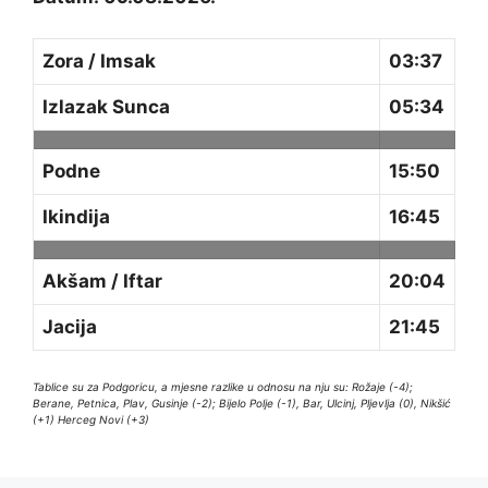
Zora / Imsak
03:37
Izlazak Sunca
05:34
Podne
15:50
Ikindija
16:45
Akšam / Iftar
20:04
Jacija
21:45
Tablice su za Podgoricu, a mjesne razlike u odnosu na nju su: Rožaje (-4);
Berane, Petnica, Plav, Gusinje (-2); Bijelo Polje (-1), Bar, Ulcinj, Pljevlja (0), Nikšić
(+1) Herceg Novi (+3)