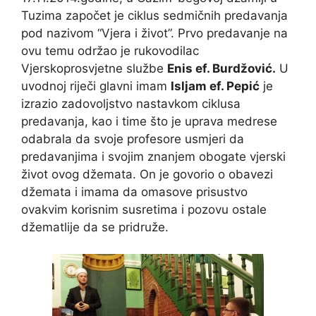
Tuzima započet je ciklus sedmičnih predavanja
pod nazivom “Vjera i život”. Prvo predavanje na
ovu temu održao je rukovodilac
Vjerskoprosvjetne službe
Enis ef. Burdžović.
U
uvodnoj riječi glavni imam
Isljam ef. Pepić
je
izrazio zadovoljstvo nastavkom ciklusa
predavanja, kao i time što je uprava medrese
odabrala da svoje profesore usmjeri da
predavanjima i svojim znanjem obogate vjerski
život ovog džemata. On je govorio o obavezi
džemata i imama da omasove prisustvo
ovakvim korisnim susretima i pozovu ostale
džematlije da se pridruže.