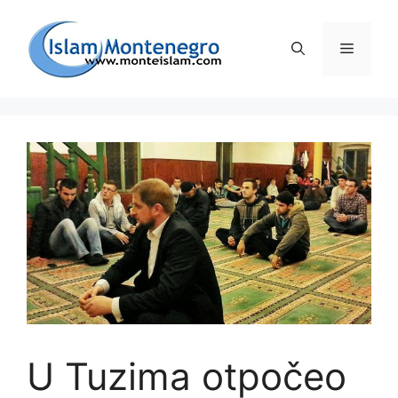
Preskoči
na
Izborni
sadržaj
U Tuzima otpočeo