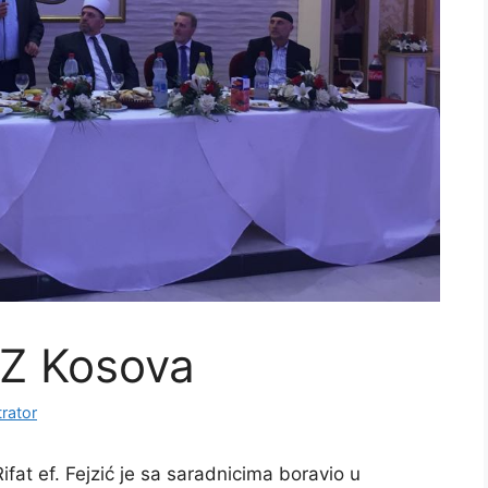
 IZ Kosova
rator
fat ef. Fejzić je sa saradnicima boravio u