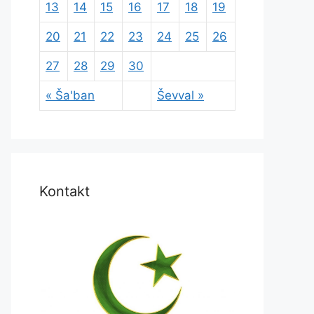
13
14
15
16
17
18
19
20
21
22
23
24
25
26
27
28
29
30
« Ša'ban
Ševval »
Kontakt