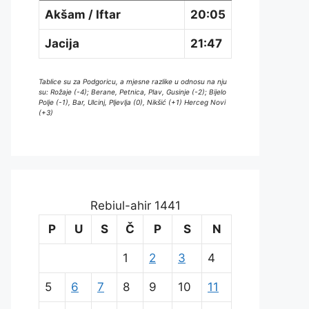
Akšam / Iftar
20:05
Jacija
21:47
Tablice su za Podgoricu, a mjesne razlike u odnosu na nju
su: Rožaje (-4); Berane, Petnica, Plav, Gusinje (-2); Bijelo
Polje (-1), Bar, Ulcinj, Pljevlja (0), Nikšić (+1) Herceg Novi
(+3)
Rebiul-ahir 1441
P
U
S
Č
P
S
N
1
2
3
4
5
6
7
8
9
10
11