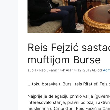
Reis Fejzić sast
muftijom Burse
sub 17 Rebiul-ahir 1441AH 14-12-2019AD
od
Admi
U toku boravka u Bursi, reis Rifat ef. Fejz
Najprije je delegaciju primio valija (guv
interesovalo stanje, pravni položaj i aktiv
muslimana u Crnoj Gori. Reis Fejzić je C