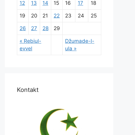
12
13
14
15
16
17
18
19
20
21
22
23
24
25
26
27
28
29
« Rebiul-
Džumade-l-
evvel
ula »
Kontakt