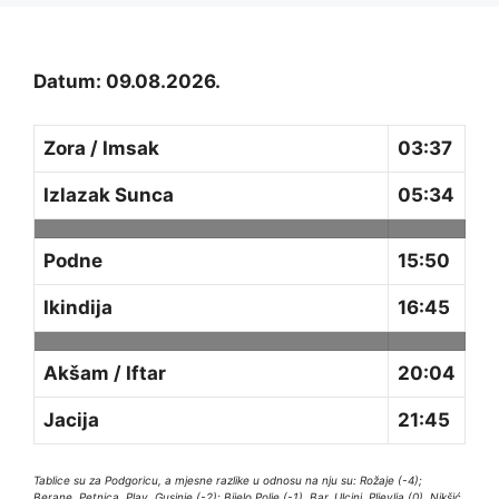
Datum: 09.08.2026.
Zora / Imsak
03:37
Izlazak Sunca
05:34
Podne
15:50
Ikindija
16:45
Akšam / Iftar
20:04
Jacija
21:45
Tablice su za Podgoricu, a mjesne razlike u odnosu na nju su: Rožaje (-4);
Berane, Petnica, Plav, Gusinje (-2); Bijelo Polje (-1), Bar, Ulcinj, Pljevlja (0), Nikšić