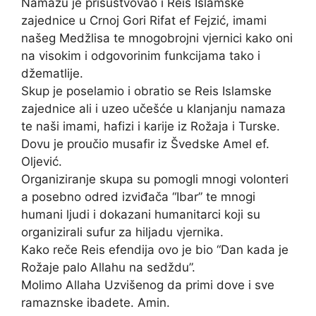
Namazu je prisustvovao i Reis Islamske
zajednice u Crnoj Gori Rifat ef Fejzić, imami
našeg Medžlisa te mnogobrojni vjernici kako oni
na visokim i odgovorinim funkcijama tako i
džematlije.
Skup je poselamio i obratio se Reis Islamske
zajednice ali i uzeo učešće u klanjanju namaza
te naši imami, hafizi i karije iz Rožaja i Turske.
Dovu je proučio musafir iz Švedske Amel ef.
Oljević.
Organiziranje skupa su pomogli mnogi volonteri
a posebno odred izviđača “Ibar” te mnogi
humani ljudi i dokazani humanitarci koji su
organizirali sufur za hiljadu vjernika.
Kako reče Reis efendija ovo je bio “Dan kada je
Rožaje palo Allahu na sedždu”.
Molimo Allaha Uzvišenog da primi dove i sve
ramaznske ibadete. Amin.