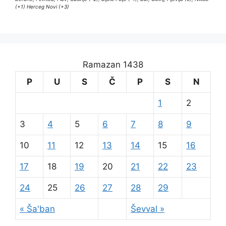
(+1) Herceg Novi (+3)
Ramazan 1438
P
U
S
Č
P
S
N
1
2
3
4
5
6
7
8
9
10
11
12
13
14
15
16
17
18
19
20
21
22
23
24
25
26
27
28
29
« Ša'ban
Ševval »