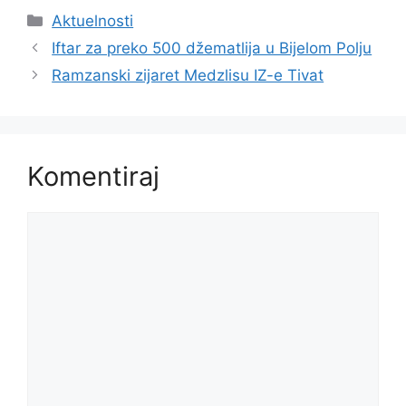
Kategorije
Aktuelnosti
Iftar za preko 500 džematlija u Bijelom Polju
Ramzanski zijaret Medzlisu IZ-e Tivat
Komentiraj
Komentar