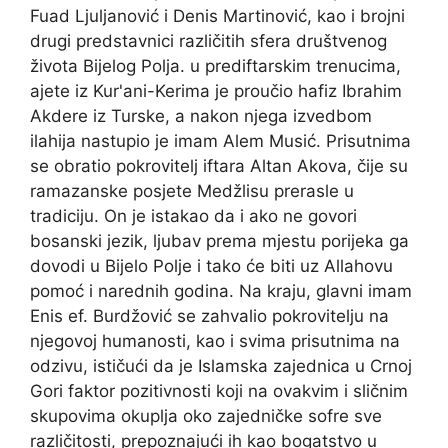
Fuad Ljuljanović i Denis Martinović, kao i brojni
drugi predstavnici različitih sfera društvenog
života Bijelog Polja. u prediftarskim trenucima,
ajete iz Kur'ani-Kerima je proučio hafiz Ibrahim
Akdere iz Turske, a nakon njega izvedbom
ilahija nastupio je imam Alem Musić. Prisutnima
se obratio pokrovitelj iftara Altan Akova, čije su
ramazanske posjete Medžlisu prerasle u
tradiciju. On je istakao da i ako ne govori
bosanski jezik, ljubav prema mjestu porijeka ga
dovodi u Bijelo Polje i tako će biti uz Allahovu
pomoć i narednih godina. Na kraju, glavni imam
Enis ef. Burdžović se zahvalio pokrovitelju na
njegovoj humanosti, kao i svima prisutnima na
odzivu, ističući da je Islamska zajednica u Crnoj
Gori faktor pozitivnosti koji na ovakvim i sličnim
skupovima okuplja oko zajedničke sofre sve
različitosti, prepoznajući ih kao bogatstvo u