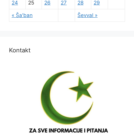
24
25
26
27
28
29
« Ša'ban
Ševval »
Kontakt