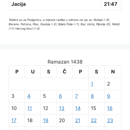
Jacija
21:47
Tablice su za Podgoricu, a mjesne razlike u odnosu na nju su: Rožaje (-4);
Berane, Petnica, Plav, Gusinje (-2); Bijelo Polje (-1), Bar, Ulcinj, Pljevlja (0), Nikšić
(+1) Herceg Novi (+3)
Ramazan 1438
P
U
S
Č
P
S
N
1
2
3
4
5
6
7
8
9
10
11
12
13
14
15
16
17
18
19
20
21
22
23