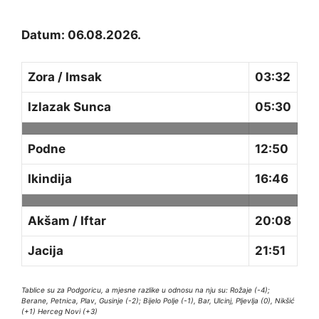
Datum: 06.08.2026.
Zora / Imsak
03:32
Izlazak Sunca
05:30
Podne
12:50
Ikindija
16:46
Akšam / Iftar
20:08
Jacija
21:51
Tablice su za Podgoricu, a mjesne razlike u odnosu na nju su: Rožaje (-4);
Berane, Petnica, Plav, Gusinje (-2); Bijelo Polje (-1), Bar, Ulcinj, Pljevlja (0), Nikšić
(+1) Herceg Novi (+3)